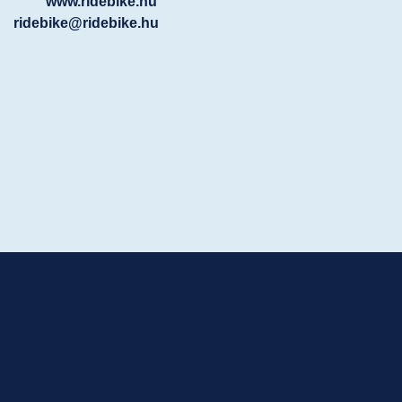
www.ridebike.hu
ridebike@ridebike.hu