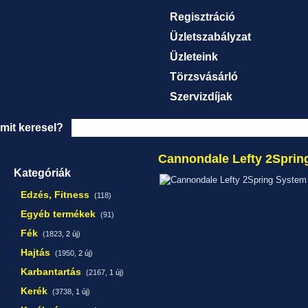
Regisztráció
Üzletszabályzat
Üzleteink
Törzsvásárló
Szervizdíjak
mit keresel?
Cannondale Lefty 2Sprin
Kategóriák
Edzés, Fitness
(118)
Egyéb termékek
(91)
Fék
(1823,
2 új
)
Hajtás
(1950,
2 új
)
Karbantartás
(2167,
1 új
)
Kerék
(3738,
1 új
)