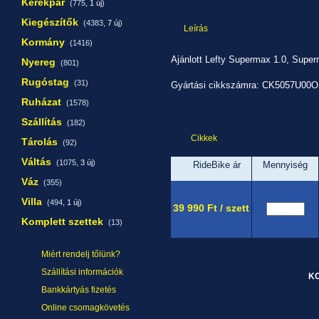
Kerékpár
(775,
1 új
)
Kiegészítők
(4383,
7 új
)
Leírás
Kormány
(1416)
Ajánlott Lefty Supermax 1.0, Superm
Nyereg
(801)
Rugóstag
(31)
Gyártási cikkszámra: CK5057U00
Ruházat
(1578)
Szállítás
(182)
Cikkek
Tárolás
(92)
Váltás
(1075,
3 új
)
RideBike ár
Mennyiség
Váz
(355)
Villa
(494,
1 új
)
39 990 Ft / szett
Komplett szettek
(13)
Miért rendelj tőlünk?
Szállítási információk
Bankkártyás fizetés
Online csomagkövetés