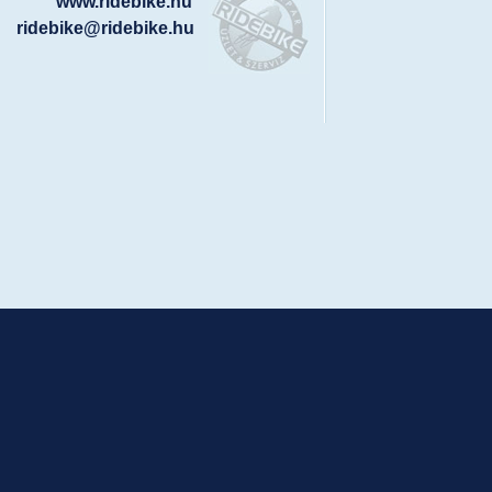
www.ridebike.hu
ridebike@ridebike.hu