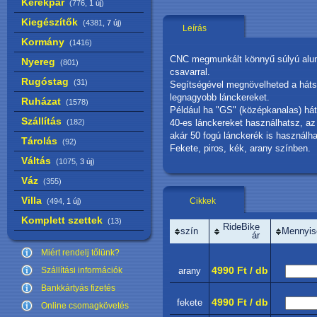
Kerékpár
(776,
1 új
)
Kiegészítők
(4381,
7 új
)
Leírás
Kormány
(1416)
CNC megmunkált könnyű súlyú alum
Nyereg
(801)
csavarral.
Rugóstag
(31)
Segítségével megnövelheted a háts
legnagyobb lánckereket.
Ruházat
(1578)
Például ha "GS" (középkanalas) háts
Szállítás
(182)
40-es lánckereket használhatsz, az
akár 50 fogú lánckerék is használha
Tárolás
(92)
Fekete, piros, kék, arany színben.
Váltás
(1075,
3 új
)
Váz
(355)
Villa
Cikkek
(494,
1 új
)
Komplett szettek
(13)
RideBike
szín
Mennyis
ár
Miért rendelj tőlünk?
4990 Ft / db
Szállítási információk
arany
Bankkártyás fizetés
4990 Ft / db
fekete
Online csomagkövetés