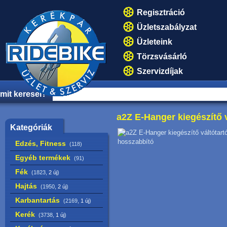
Regisztráció
Üzletszabályzat
Üzleteink
Törzsvásárló
Szervizdíjak
mit keresel?
a2Z E-Hanger kiegészítő v
Kategóriák
Edzés, Fitness
(118)
Egyéb termékek
(91)
Fék
(1823,
2 új
)
Hajtás
(1950,
2 új
)
Karbantartás
(2169,
1 új
)
Kerék
(3738,
1 új
)