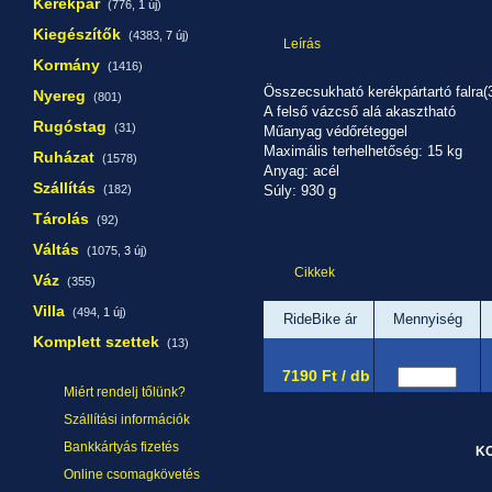
Kerékpár
(776,
1 új
)
Kiegészítők
(4383,
7 új
)
Leírás
Kormány
(1416)
Összecsukható kerékpártartó falra(3
Nyereg
(801)
A felső vázcső alá akasztható
Rugóstag
(31)
Műanyag védőréteggel
Maximális terhelhetőség: 15 kg
Ruházat
(1578)
Anyag: acél
Szállítás
(182)
Súly: 930 g
Tárolás
(92)
Váltás
(1075,
3 új
)
Cikkek
Váz
(355)
Villa
(494,
1 új
)
RideBike ár
Mennyiség
Komplett szettek
(13)
7190 Ft / db
Miért rendelj tőlünk?
Szállítási információk
Bankkártyás fizetés
Online csomagkövetés