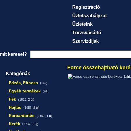
Regisztráció
Üzletszabályzat
Üzleteink
Törzsvásárló
Szervizdíjak
mit keresel?
Force összehajtható kerék
Kategóriák
Edzés, Fitness
(118)
Egyéb termékek
(91)
Fék
(1823,
2 új
)
Hajtás
(1953,
2 új
)
Karbantartás
(2167,
1 új
)
Kerék
(3737,
1 új
)