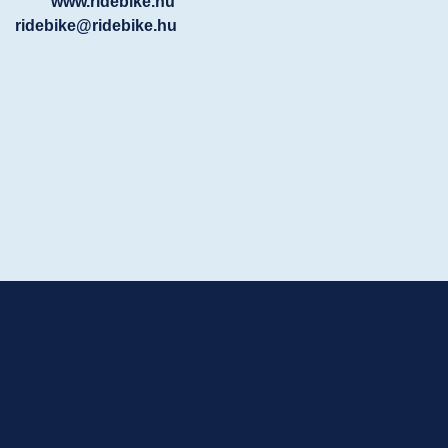
www.ridebike.hu
ridebike@ridebike.hu