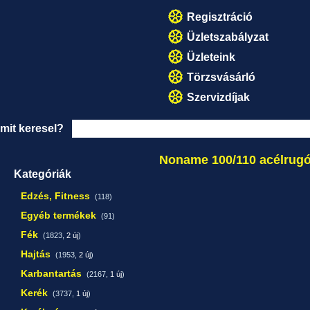
Regisztráció
Üzletszabályzat
Üzleteink
Törzsvásárló
Szervizdíjak
mit keresel?
Noname 100/110 acélrugó
Kategóriák
Edzés, Fitness
(118)
Egyéb termékek
(91)
Fék
(1823,
2 új
)
Hajtás
(1953,
2 új
)
Karbantartás
(2167,
1 új
)
Kerék
(3737,
1 új
)