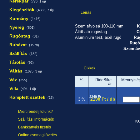
Kerékpár
(776,
1 új
)
Kiegészítők
(4383,
7 új
)
Leírás
Kormány
(1416)
Szem távolsá 100-110 mm
K
Nyereg
(801)
Állítható rugóstag
C
Rugóstag
(31)
Aluminium test, acél rugó
Ru
Rugó
Ruházat
(1578)
Szemtáv
Szállítás
(182)
Tárolás
(92)
Cikkek
Váltás
(1075,
3 új
)
Váz
%
RideBike
Mennyisé
(355)
ár
Villa
(494,
1 új
)
Komplett szettek
2249 Ft
(13)
2190 Ft / db
3 %
Miért rendelj tőlünk?
Szállítási információk
Bankkártyás fizetés
Online csomagkövetés