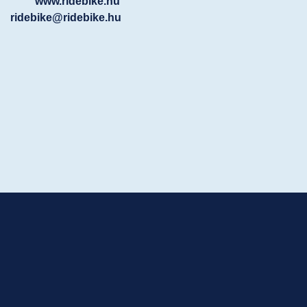
www.ridebike.hu
ridebike@ridebike.hu