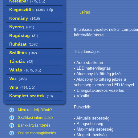
Kerékpár
(775,
1 új
)
Kiegészítők
(4383,
7 új
)
Leírás
Kormány
(1416)
Nyereg
(801)
9 funkciós vezeték nélküli compute
háttérvilágítással.
Rugóstag
(31)
Ruházat
(1578)
Tulajdonságok:
Szállítás
(182)
Tárolás
(92)
• Auto start/stop
• LED háttérvilágítás
Váltás
(1075,
3 új
)
• Alacsony töltöttség jelzés
Váz
(355)
• Alacsony töltöttség jelzés a
sebesség szenzoron LED fénnyel
Villa
(494,
1 új
)
• Energiatakarékos vezérlés
Komplett szettek
• Vízálló
(13)
Funkciók:
Miért rendelj tőlünk?
Szállítási információk
• Aktuális sebesség
• Átlagsebesség
Bankkártyás fizetés
• Maximális sebesség
Online csomagkövetés
• Megtett távolság