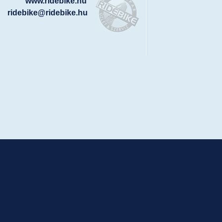
www.ridebike.hu
ridebike@ridebike.hu