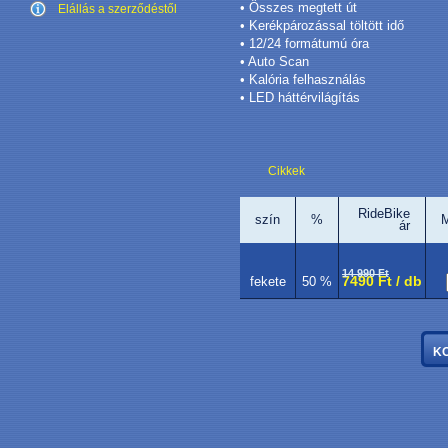
• Összes megtett út
Elállás a szerződéstől
• Kerékpározással töltött idő
• 12/24 formátumú óra
• Auto Scan
• Kalória felhasználás
• LED háttérvilágítás
Cikkek
RideBike
szín
%
M
ár
14 990 Ft
7490 Ft / db
fekete
50 %