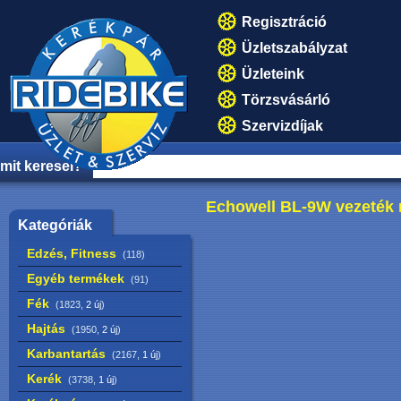
Regisztráció
Üzletszabályzat
Üzleteink
Törzsvásárló
Szervizdíjak
mit keresel?
Echowell BL-9W vezeték 
Kategóriák
Edzés, Fitness
(118)
Egyéb termékek
(91)
Fék
(1823,
2 új
)
Hajtás
(1950,
2 új
)
Karbantartás
(2167,
1 új
)
Kerék
(3738,
1 új
)