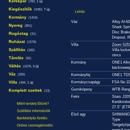
Kerékpár
(782,
1 új
)
Kiegészítők
(4382,
7 új
)
Leírás
Kormány
(1416)
Váz
Alloy Al-6
Nyereg
(801)
Shark Spi
Disc Brak
Rugóstag
(31)
Dropout, R
Ruházat
(1578)
Villa
Zoom 525
Szállítás
Villa locko
(182)
nincs
Tárolás
(92)
Kormány
ONE1 Allo
Váltás
(1076,
3 új
)
backsweep
Váz
(355)
Kormányfej
ONE1 TDS-
Villa
Kormánycsapágy
FSA No.10 
(494,
1 új
)
Gumiköpeny
WTB Range
Komplett szettek
(13)
Felni
Stars J20
Kerékmére
Miért rendelj tőlünk?
27.5" (ET
Szállítási információk
Első agy
SHIMANO 
Bankkártyás fizetés
Type
Tengelytíp
Online csomagkövetés
normál ten