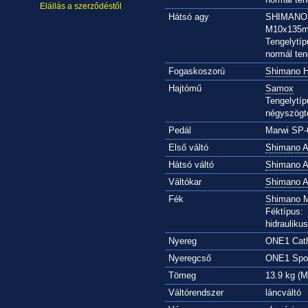
Elállás a szerződéstől
Hátsó agy
SHIMANO 
M10x135m
Tengelytíp
normál ten
Fogaskoszorú
Shimano 
Hajtómű
Samox
Tengelytíp
négyszögt
Pedál
Marwi SP-
Első váltó
Shimano A
Hátsó váltó
Shimano A
Váltókar
Shimano A
Fék
Shimano 
Féktípus:
hidrauliku
Nyereg
ONE1 Cath
Nyeregcső
ONE1 Spor
Tömeg
13.9 kg (M
Váltórendszer
láncváltó