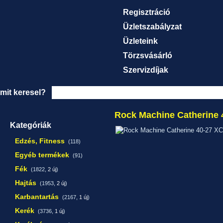
Regisztráció
Üzletszabályzat
Üzleteink
Törzsvásárló
Szervizdíjak
mit keresel?
Rock Machine Catherine 
Kategóriák
Edzés, Fitness
(118)
Egyéb termékek
(91)
Fék
(1822,
2 új
)
Hajtás
(1953,
2 új
)
Karbantartás
(2167,
1 új
)
Kerék
(3736,
1 új
)