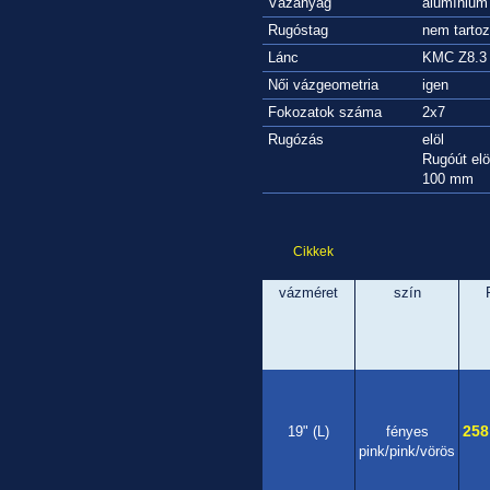
Vázanyag
alumínium
Rugóstag
nem tarto
Lánc
KMC Z8.3
Női vázgeometria
igen
Fokozatok száma
2x7
Rugózás
elöl
Rugóút elö
100 mm
Cikkek
vázméret
szín
258
19" (L)
fényes
pink/pink/vörös