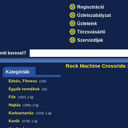
Regisztráció
Üzletszabályzat
Üzleteink
Törzsvásárló
Szervizdíjak
mit keresel?
Rock Machine Crossride 
Kategóriák
Edzés, Fitness
(118)
Egyéb termékek
(91)
Fék
(1823,
2 új
)
Hajtás
(1950,
2 új
)
Karbantartás
(2169,
1 új
)
Kerék
(3738,
1 új
)