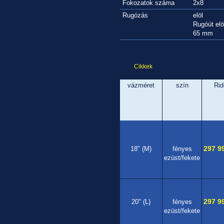
Fokozatok száma
2x8
Rugózás
elöl
Rugóút elö
65 mm
Cikkek
vázméret
szín
Rid
297 99
18" (M)
fényes
ezüst/fekete
297 99
20" (L)
fényes
ezüst/fekete