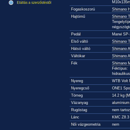
M10x135m
Elállás a szerződéstől
Fogaskoszorú
Shimano 
Hajtómű
Shimano T
Tengelytíp
négyszögt
Pedál
Marwi SP-
Első váltó
Shimano T
Hátsó váltó
Shimano A
Váltókar
Shimano A
Fék
Shimano 
Féktípus:
hidrauliku
Nyereg
WTB Volt
Nyeregcső
ONE1 Spor
Tömeg
14.2 kg (M
Vázanyag
alumínium
Rugóstag
nem tarto
Lánc
KMC Z8.3
Női vázgeometria
nem