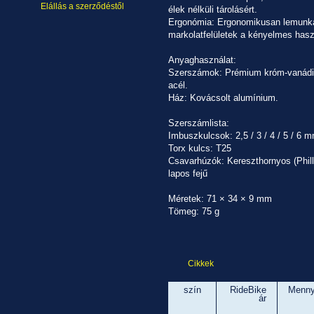
Elállás a szerződéstől
élek nélküli tárolásért.
Ergonómia: Ergonomikusan lemunká
markolatfelületek a kényelmes hasz
Anyaghasználat:
Szerszámok: Prémium króm-vanádi
acél.
Ház: Kovácsolt alumínium.
Szerszámlista:
Imbuszkulcsok: 2,5 / 3 / 4 / 5 / 6 
Torx kulcs: T25
Csavarhúzók: Kereszthornyos (Phill
lapos fejű
Méretek: 71 × 34 × 9 mm
Tömeg: 75 g
Cikkek
szín
RideBike
Menny
ár