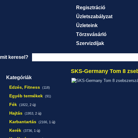
Regisztráció
Üzletszabályzat
Üzleteink
Törzsvásárló
Szervizdíjak
mit keresel?
SKS-Germany Tom 8 zse
Kategóriák
Edzés, Fitness
(118)
Egyéb termékek
(91)
Fék
(1822,
2 új
)
Hajtás
(1953,
2 új
)
Karbantartás
(2166,
1 új
)
Kerék
(3736,
1 új
)