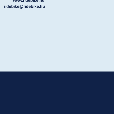
www.ridebike.hu
ridebike@ridebike.hu