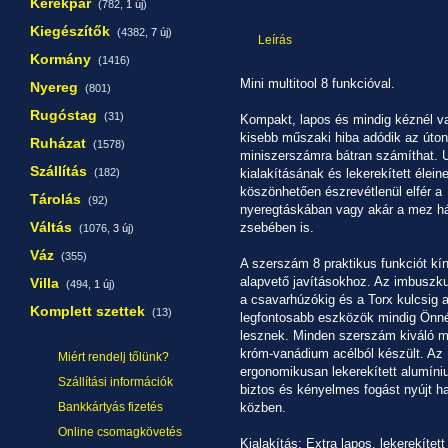
Kerékpár
(782,
1 új
)
Kiegészítők
(4382,
7 új
)
Leírás
Kormány
(1416)
Mini multitool 8 funkcióval.
Nyereg
(801)
Rugóstag
(31)
Kompakt, lapos és mindig kéznél v
kisebb műszaki hiba adódik az úto
Ruházat
(1578)
miniszerszámra bátran számíthat. U
Szállítás
(182)
kialakításának és lekerekített élein
köszönhetően észrevétlenül elfér a
Tárolás
(92)
nyeregtáskában vagy akár a mez h
Váltás
zsebében is.
(1076,
3 új
)
Váz
(355)
A szerszám 8 praktikus funkciót kín
alapvető javításokhoz. Az imbuszku
Villa
(494,
1 új
)
a csavarhúzókig és a Torx kulcsig 
Komplett szettek
(13)
legfontosabb eszközök mindig Önné
lesznek. Minden szerszám kiváló 
króm-vanádium acélból készült. Az
Miért rendelj tőlünk?
ergonomikusan lekerekített alumín
Szállítási információk
biztos és kényelmes fogást nyújt h
Bankkártyás fizetés
közben.
Online csomagkövetés
Kialakítás: Extra lapos, lekerekítet