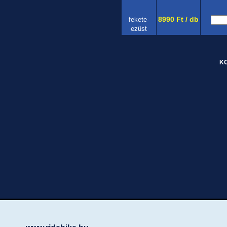
8990 Ft / db
fekete-
ezüst