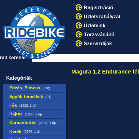
Regisztráció
Üzletszabályzat
Üzleteink
Törzsvásárló
Szervizdíjak
mit keresel?
Magura 1.2 Endurance fé
Kategóriák
Edzés, Fitness
(118)
Egyéb termékek
(91)
Fék
(1822,
2 új
)
Hajtás
(1953,
2 új
)
Karbantartás
(2167,
1 új
)
Kerék
(3736,
1 új
)