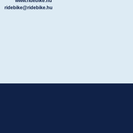
www.ridebike.hu
ridebike@ridebike.hu