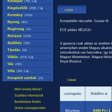
Kerékpár
(782,
1 új
)
Kiegészítők
(4382,
7 új
)
Leírás
Kormány
(1416)
Kompatibilis tárcsafék: Gustav M
Nyereg
(801)
Rugóstag
(31)
ECE jelölés NÉLKÜL!
Ruházat
(1578)
Szállítás
(182)
A garancia csak abban az esetben bi
amennyiben eredeti Magura alkatré
Tárolás
(92)
tartozékokkal van használva, így ké
Váltás
Magura fékbetéteket, Magura féktá
(1076,
3 új
)
Royal Blood-ot.
Váz
(355)
Villa
(494,
1 új
)
Komplett szettek
(13)
Cikkek
Miért rendelj tőlünk?
csomagolás
RideBike ár
Szállítási információk
Bankkártyás fizetés
Online csomagkövetés
9490 Ft / 1
Bliszteres