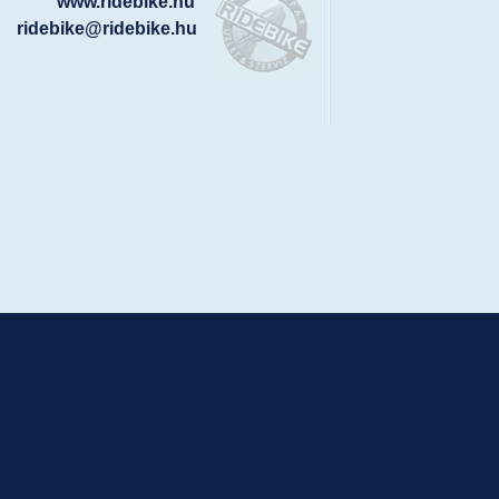
www.ridebike.hu
ridebike@ridebike.hu