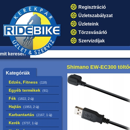
Regisztráció
Üzletszabályzat
Üzleteink
Törzsvásárló
Szervizdíjak
mit keresel?
Shimano EW-EC300 töltő
Kategóriák
Edzés, Fitness
(118)
Egyéb termékek
(91)
Fék
(1822,
2 új
)
Hajtás
(1953,
2 új
)
Karbantartás
(2167,
1 új
)
Kerék
(3737,
1 új
)