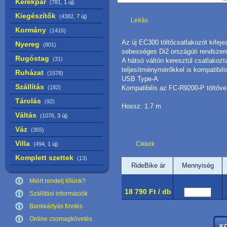
Kerékpár
(781,
1 új
)
Kiegészítők
(4382,
7 új
)
Leírás
Kormány
(1416)
Az új EC300 töltőcsatlakozót kifej
Nyereg
(801)
sebességes Di2 országúti rendszer
Rugóstag
(31)
A hátsó váltón keresztül csatlakoz
teljesítménymérőkkel is kompatibili
Ruházat
(1578)
USB Type-A
Szállítás
(182)
Kompatibilis az FC-R9200-P töltőve
Tárolás
(92)
Hossz: 1.7 m
Váltás
(1076,
3 új
)
Váz
(355)
Villa
Cikkek
(494,
1 új
)
Komplett szettek
(13)
RideBike ár
Mennyiség
Miért rendelj tőlünk?
18 790 Ft / db
Szállítási információk
Bankkártyás fizetés
Online csomagkövetés