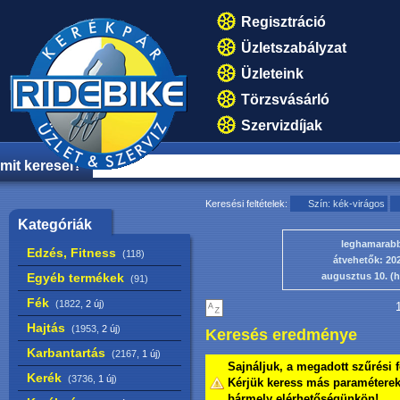
Regisztráció
Üzletszabályzat
Üzleteink
Törzsvásárló
Szervizdíjak
mit keresel?
Keresési feltételek:
Szín: kék-virágos
Kategóriák
leghamarab
Edzés, Fitness
(118)
átvehetők: 20
Egyéb termékek
augusztus 10. (h
(91)
Fék
(1822,
2 új
)
1
Hajtás
(1953,
2 új
)
Keresés eredménye
Karbantartás
(2167,
1 új
)
Sajnáljuk, a megadott szűrési f
Kerék
(3736,
1 új
)
Kérjük keress más paraméterekk
bármely elérhetőségünkön!