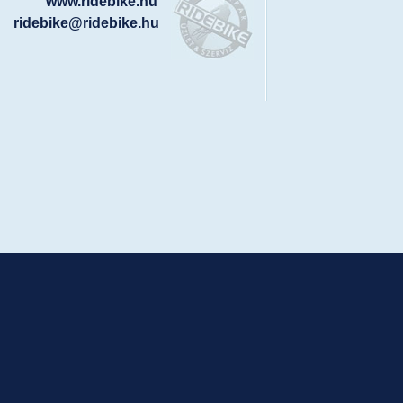
www.ridebike.hu
ridebike@ridebike.hu