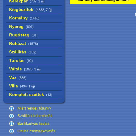
Kerékpár
(782,
1 új
)
Kiegészítők
(4382,
7 új
)
1
Kormány
(1416)
Nyereg
(801)
Rugóstag
(31)
Ruházat
(1578)
Szállítás
(182)
Tárolás
(92)
Váltás
(1076,
3 új
)
Váz
(355)
Villa
(494,
1 új
)
Komplett szettek
(13)
Miért rendelj tőlünk?
Szállítási információk
Bankkártyás fizetés
Online csomagkövetés