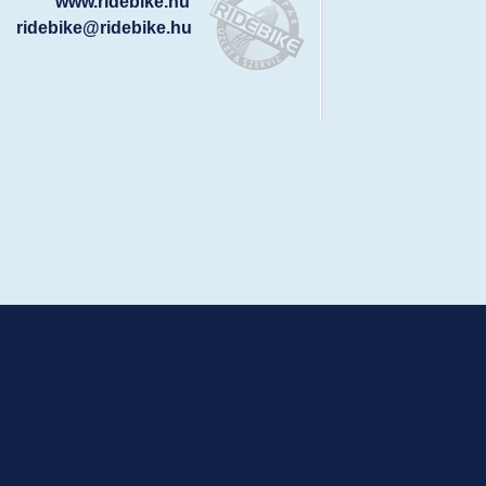
www.ridebike.hu
ridebike@ridebike.hu