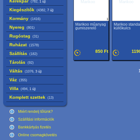
Kerékpár
(782,
1 új
)
Kiegészítők
(4382,
7 új
)
Kormány
(1416)
1
Marikoo műanyag
Marikoo standa
Nyereg
(801)
gumiszerelő
küllőkulcs
Rugóstag
(31)
Ruházat
(1578)
850 Ft
119
Szállítás
(182)
Tárolás
(92)
Váltás
1
(1076,
3 új
)
Váz
(355)
Villa
(494,
1 új
)
Komplett szettek
(13)
Miért rendelj tőlünk?
Szállítási információk
Bankkártyás fizetés
Online csomagkövetés