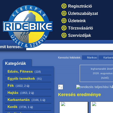
Regisztráció
Üzletszabályzat
Üzleteink
Törzsvásárló
Szervizdíjak
mit keresel?
Keresési feltételek:
Marikoo
Karbant
Kategóriák
leghamarabb átveh
Edzés, Fitness
(118)
2026. augusztus
Egyéb termékek
(hétfő)
(91)
Fék
(1822,
2 új
)
1
Hajtás
(1953,
2 új
)
Keresés eredménye
Karbantartás
(2166,
1 új
)
Kerék
(3736,
1 új
)