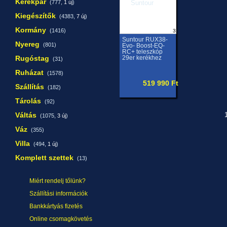
Kerékpár
(777,
1 új
)
Kiegészítők
(4383,
7 új
)
Kormány
(1416)
3
Suntour RUX38-
Nyereg
(801)
Evo- Boost-EQ-
RC+ teleszkóp
Rugóstag
29er kerékhez
(31)
Ruházat
(1578)
519 990 Ft
Szállítás
(182)
Tárolás
(92)
Váltás
1
(1075,
3 új
)
Váz
(355)
Villa
(494,
1 új
)
Komplett szettek
(13)
Miért rendelj tőlünk?
Szállítási információk
Bankkártyás fizetés
Online csomagkövetés