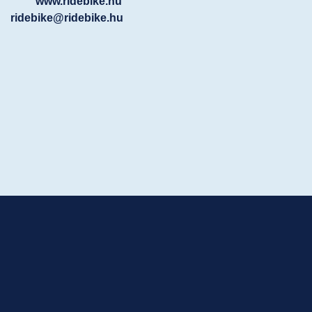
www.ridebike.hu
ridebike@ridebike.hu