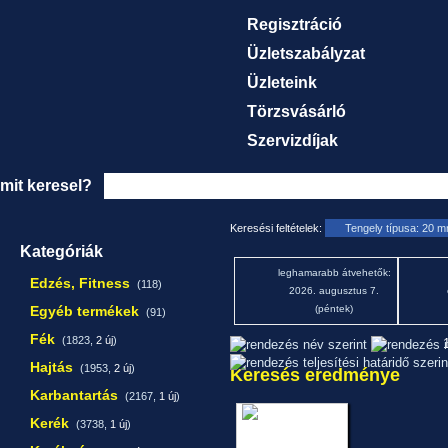
Regisztráció
Üzletszabályzat
Üzleteink
Törzsvásárló
Szervizdíjak
mit keresel?
Keresési feltételek:
Tengely típusa: 20 m
Kategóriák
leghamarabb átvehetők:
Edzés, Fitness
(118)
2026. augusztus 7.
Egyéb termékek
(péntek)
(91)
Fék
(1823,
2 új
)
1
Hajtás
(1953,
2 új
)
Keresés eredménye
Karbantartás
(2167,
1 új
)
Kerék
(3738,
1 új
)