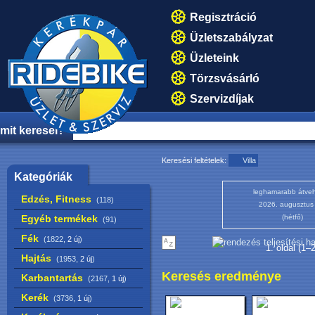
Regisztráció
Üzletszabályzat
Üzleteink
Törzsvásárló
Szervizdíjak
mit keresel?
Keresési feltételek:
Villa
Kategóriák
leghamarabb átveh
Edzés, Fitness
(118)
2026. augusztus
Egyéb termékek
(hétfő)
(91)
Fék
(1822,
2 új
)
1. oldal (1–
Hajtás
(1953,
2 új
)
Keresés eredménye
Karbantartás
(2167,
1 új
)
Kerék
(3736,
1 új
)