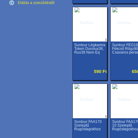
Elállás a szerződéstől
1
Suntour Légkamra
Suntour FEG1
Token Durolux36,
Fékcső Rögzítő
Rux38 Nem Eq
Csavaros perse
590 Ft
65
1
Suntour FAA170
Suntour FAA17
Szeleptű
10 Szeleptű
Rugóstagokhoz
Rugóstagokho