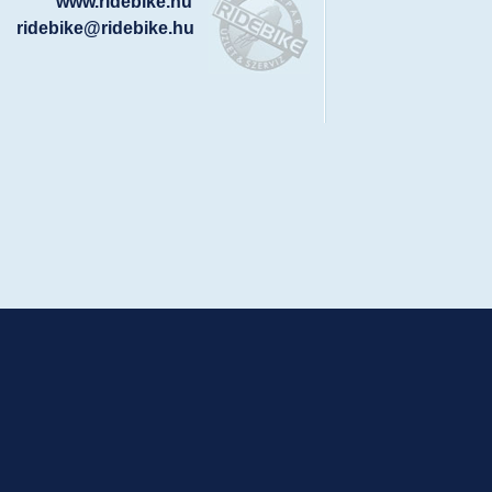
www.ridebike.hu
ridebike@ridebike.hu