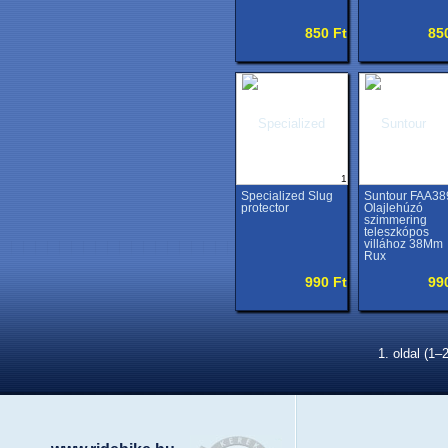
850 Ft
85
1
Specialized Slug
Suntour FAA38
protector
Olajlehúzó
szimmering
teleszkópos
villához 38Mm
Rux
990 Ft
99
1. oldal (1–