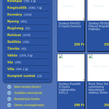
Kerékpár
(782,
1 új
)
Kiegészítők
(4382,
7 új
)
Kormány
(1416)
1
Nyereg
(801)
Suntour FAA352
Suntour FEG0
O-Gyűrű Durolux
Fékcső Rögzítő
Rugóstag
(31)
Pattintós
Ruházat
(1578)
Szállítás
(182)
250 Ft
25
Tárolás
(92)
Váltás
(1076,
3 új
)
Váz
(355)
Villa
(494,
1 új
)
Komplett szettek
(13)
1
Suntour Raa066
Rock Shox Sid
Miért rendelj tőlünk?
O-Gyűrű
szimmering
Légkamrába
teleszkópos
43X1,5
villához 35mm
Szállítási információk
Bankkártyás fizetés
290 Ft
35
Online csomagkövetés