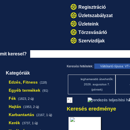
Regisztráció
Üzletszabályzat
Üzleteink
Törzsvásárló
Szervizdíjak
mit keresel?
Keresési feltételek:
Váltótartó típusa: VT
Kategóriák
leghamarabb átvehetők:
Edzés, Fitness
(118)
2026. augusztus 7.
Egyéb termékek
(péntek)
(91)
Fék
(1823,
2 új
)
1
Hajtás
(1953,
2 új
)
Keresés eredménye
Karbantartás
(2167,
1 új
)
Kerék
(3737,
1 új
)