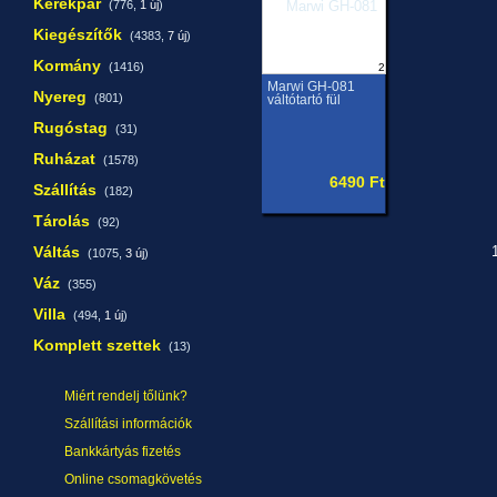
Kerékpár
(776,
1 új
)
Kiegészítők
(4383,
7 új
)
Kormány
(1416)
2
Marwi GH-081
Nyereg
(801)
váltótartó fül
Rugóstag
(31)
Ruházat
(1578)
6490 Ft
Szállítás
(182)
Tárolás
(92)
Váltás
1
(1075,
3 új
)
Váz
(355)
Villa
(494,
1 új
)
Komplett szettek
(13)
Miért rendelj tőlünk?
Szállítási információk
Bankkártyás fizetés
Online csomagkövetés