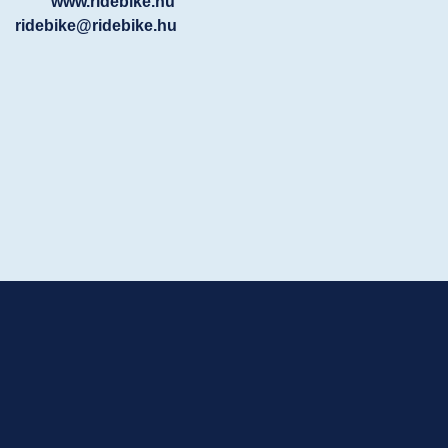
www.ridebike.hu
ridebike@ridebike.hu