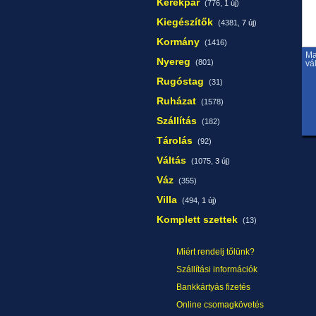
Kerékpár
(776,
1 új
)
Kiegészítők
(4381,
7 új
)
Kormány
(1416)
Ma
Nyereg
(801)
vál
Rugóstag
(31)
Ruházat
(1578)
Szállítás
(182)
Tárolás
(92)
Váltás
(1075,
3 új
)
Váz
(355)
Villa
(494,
1 új
)
Komplett szettek
(13)
Miért rendelj tőlünk?
Szállítási információk
Bankkártyás fizetés
Online csomagkövetés