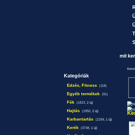
R
Ü
Ü
T
S
mit ke
Keres
Kategóriák
Edzés, Fitness
(118)
Egyéb termékek
(91)
Fék
(1823,
2 új
)
Hajtás
(1950,
2 új
)
Ke
Karbantartás
(2169,
1 új
)
Kerék
(3738,
1 új
)