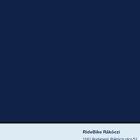
RideBike Rákóczi
1161 Budapest, Rákóczi utca 51.