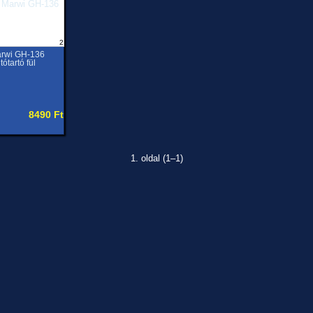
2
rwi GH-136
tótartó fül
8490 Ft
1. oldal (1–1)