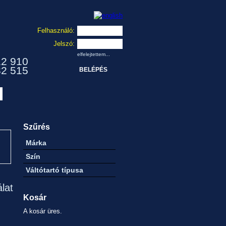
Felhasználó:
Jelszó:
elfelejtettem...
12 910
32 515
Szűrés
Márka
Szín
Váltótartó típusa
álat
Kosár
A kosár üres.