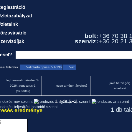
egisztráció
zletszabályzat
zleteink
örzsvásárló
bolt:
+36 70 38 
szerviz:
+36 20 21 
zervizdíjak
resel?
ési feltételek:
Váltótartó típusa: VT-136
Váz
leghamarabb átvehetők:
jövő hét végéig
2026. augusztus 6.
ezen a héten átvehető
átvehető
(csütörtök)
1. oldal (1–1)
1 db tal
resés eredménye