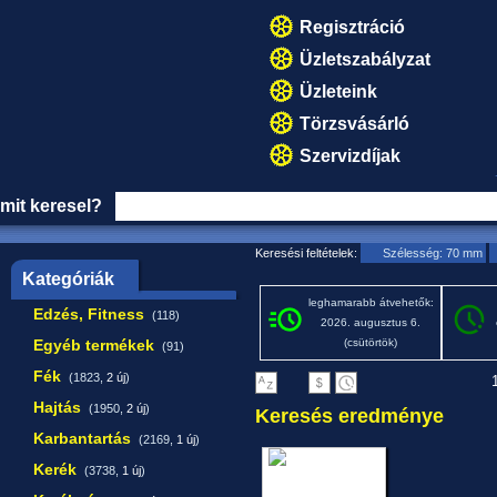
Regisztráció
Üzletszabályzat
Üzleteink
Törzsvásárló
Szervizdíjak
mit keresel?
Keresési feltételek:
Szélesség: 70 mm
Kategóriák
leghamarabb átvehetők:
Edzés, Fitness
(118)
2026. augusztus 6.
Egyéb termékek
(csütörtök)
(91)
Fék
(1823,
2 új
)
1
Hajtás
(1950,
2 új
)
Keresés eredménye
Karbantartás
(2169,
1 új
)
Kerék
(3738,
1 új
)