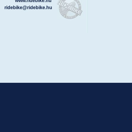
www.ridebike.hu
ridebike@ridebike.hu