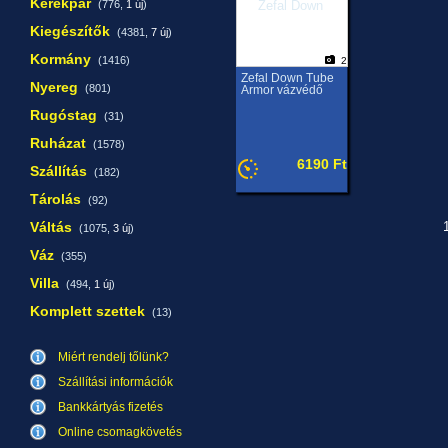
Kerékpár
(776,
1 új
)
Kiegészítők
(4381,
7 új
)
Kormány
(1416)
2
Zefal Down Tube
Nyereg
(801)
Armor vázvédő
Rugóstag
(31)
Ruházat
(1578)
6190 Ft
Szállítás
(182)
Tárolás
(92)
Váltás
1
(1075,
3 új
)
Váz
(355)
Villa
(494,
1 új
)
Komplett szettek
(13)
Miért rendelj tőlünk?
Szállítási információk
Bankkártyás fizetés
Online csomagkövetés