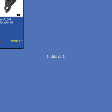
1
am UDH
tótartó fül
7590 Ft
1. oldal (1–1)