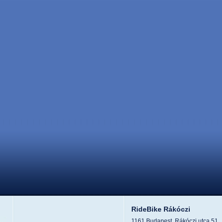
RideBike Rákóczi
1161 Budapest, Rákóczi utca 51.