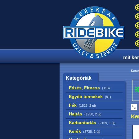
mit ke
Keres
Kategóriák
Edzés, Fitness
(118)
Egyéb termékek
(91)
Fék
(1823,
2 új
)
Hajtás
(1950,
2 új
)
Ke
Karbantartás
(2169,
1 új
)
Kerék
(3738,
1 új
)