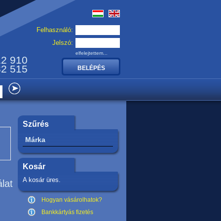
Felhasználó:
Jelszó:
elfelejtettem...
12 910
32 515
Szűrés
Márka
Kosár
A kosár üres.
álat
Hogyan vásárolhatok?
Bankkártyás fizetés