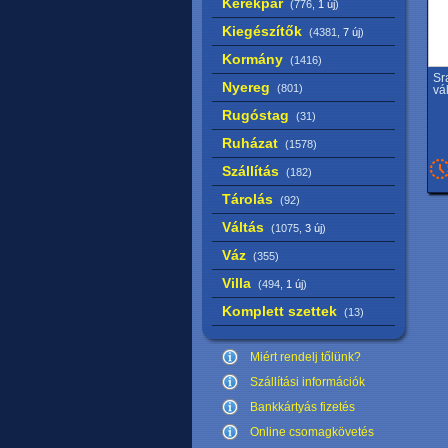
Kerékpár
(776,
1 új
)
Kiegészítők
(4381,
7 új
)
Kormány
(1416)
Sr
Nyereg
(801)
vál
Rugóstag
(31)
Ruházat
(1578)
Szállítás
(182)
Tárolás
(92)
Váltás
(1075,
3 új
)
Váz
(355)
Villa
(494,
1 új
)
Komplett szettek
(13)
Miért rendelj tőlünk?
Szállítási információk
Bankkártyás fizetés
Online csomagkövetés