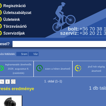
Regisztráció
Üzletszabályzat
Üzleteink
Törzsvásárló
bolt:
+36 70 38 
szerviz:
+36 20 21 
Szervizdíjak
resel?
ési feltételek:
Sram
Váz
leghamarabb átvehetők:
jövő hét végéig
2026. augusztus 6.
ezen a héten átvehető
átvehető
(csütörtök)
1. oldal (1–1)
1 db tal
resés eredménye