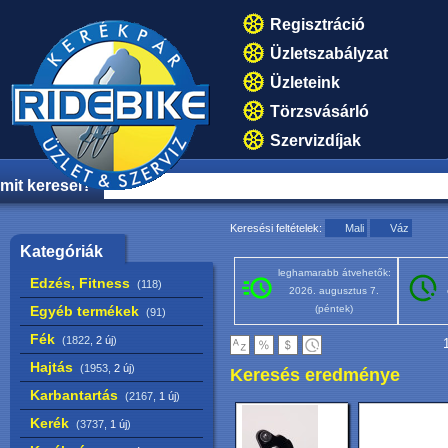
Regisztráció
Üzletszabályzat
Üzleteink
Törzsvásárló
Szervizdíjak
mit keresel?
Keresési feltételek:
Mali
Váz
Kategóriák
leghamarabb átvehetők:
Edzés, Fitness
(118)
2026. augusztus 7.
Egyéb termékek
(péntek)
(91)
Fék
(1822,
2 új
)
1
Hajtás
(1953,
2 új
)
Keresés eredménye
Karbantartás
(2167,
1 új
)
Kerék
(3737,
1 új
)