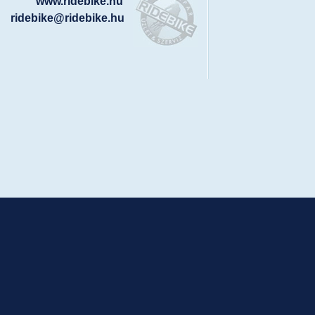
www.ridebike.hu
ridebike@ridebike.hu