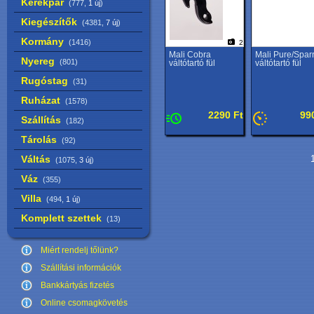
Kerékpár
(777,
1 új
)
Kiegészítők
(4381,
7 új
)
Kormány
(1416)
2
Mali Cobra
Mali Pure/Spar
Nyereg
(801)
váltótartó fül
váltótartó fül
Rugóstag
(31)
Ruházat
(1578)
2290 Ft
99
Szállítás
(182)
Tárolás
(92)
Váltás
1
(1075,
3 új
)
Váz
(355)
Villa
(494,
1 új
)
Komplett szettek
(13)
Miért rendelj tőlünk?
Szállítási információk
Bankkártyás fizetés
Online csomagkövetés