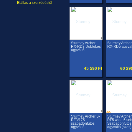
Elállás a szerződéstől
1
Sturmey Archer
Sturmey Archer
RX-RD3 Dobfékes
RX-RD5 agyvál
agyváltó
45 590 Ft
60 29
1
Sturmey Archer S-
Sturmey Archer
RF3/175
RF5 wide 5 seb
szabadonfutós
Szabadonfutós
agyváltó
agyváltó (szett)