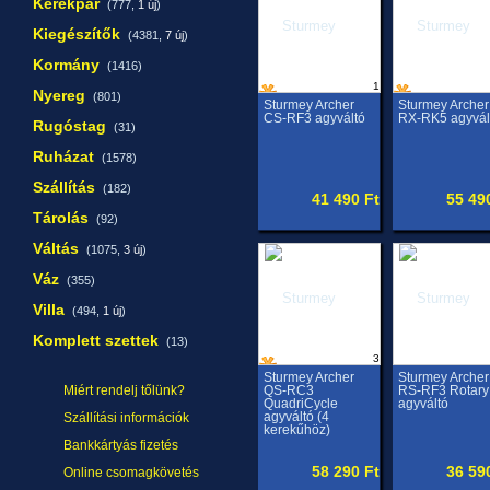
Kerékpár
(777,
1 új
)
Kiegészítők
(4381,
7 új
)
Kormány
(1416)
1
Nyereg
(801)
Sturmey Archer
Sturmey Archer
CS-RF3 agyváltó
RX-RK5 agyvál
Rugóstag
(31)
Ruházat
(1578)
Szállítás
(182)
41 490 Ft
55 49
Tárolás
(92)
Váltás
(1075,
3 új
)
Váz
(355)
Villa
(494,
1 új
)
Komplett szettek
(13)
3
Sturmey Archer
Sturmey Archer
Miért rendelj tőlünk?
QS-RC3
RS-RF3 Rotary
QuadriCycle
agyváltó
agyváltó (4
Szállítási információk
kerekűhöz)
Bankkártyás fizetés
58 290 Ft
36 59
Online csomagkövetés