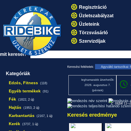
Regisztráció
Üzletszabályzat
Üzleteink
Törzsvásárló
Szervizdíjak
mit keresel?
Keresési feltételek:
Agyváltó tartozékai:
Kategóriák
leghamarabb átvehetők:
Edzés, Fitness
(118)
2026. augusztus 7.
Egyéb termékek
(péntek)
(91)
Fék
(1822,
2 új
)
1. oldal (1–
Hajtás
(1953,
2 új
)
Keresés eredménye
Karbantartás
(2167,
1 új
)
Kerék
(3737,
1 új
)