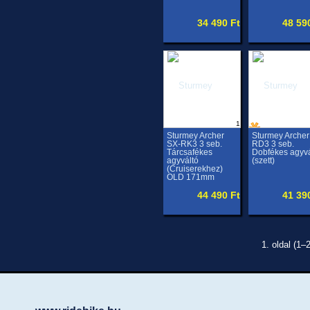
34 490 Ft
48 59
1
Sturmey Archer
Sturmey Archer
SX-RK3 3 seb.
RD3 3 seb.
Tárcsafékes
Dobfékes agyvá
agyváltó
(szett)
(Cruiserekhez)
OLD 171mm
44 490 Ft
41 39
1. oldal (1–