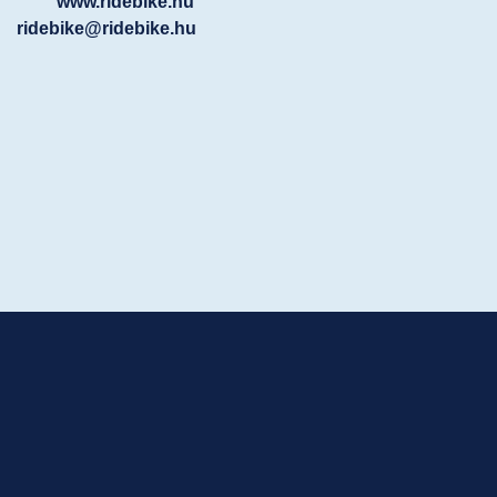
www.ridebike.hu
ridebike@ridebike.hu