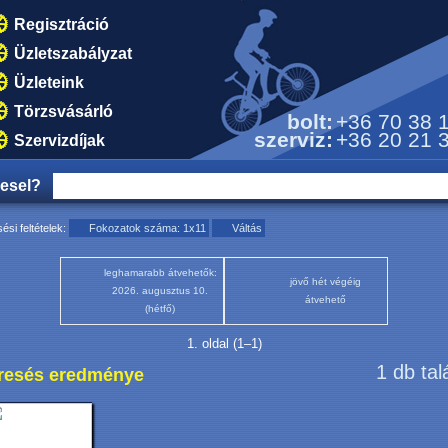
Regisztráció
Üzletszabályzat
Üzleteink
Törzsvásárló
bolt:
+36 70 38 
szerviz:
+36 20 21 
Szervizdíjak
resel?
ési feltételek:
Fokozatok száma: 1x11
Váltás
leghamarabb átvehetők:
jövő hét végéig
2026. augusztus 10.
átvehető
(hétfő)
1. oldal (1–1)
1 db tal
resés eredménye