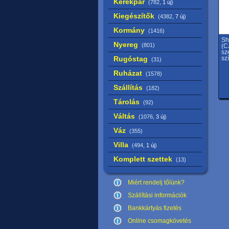
Kerékpár
(782,
1 új
)
Kiegészítők
(4382,
7 új
)
Kormány
(1416)
Sh
Nyereg
(801)
(C
sz
Rugóstag
sz
(31)
Ruházat
(1578)
Szállítás
(182)
Tárolás
(92)
Váltás
(1076,
3 új
)
Váz
(355)
Villa
(494,
1 új
)
Komplett szettek
(13)
Miért rendelj tőlünk?
Szállítási információk
Bankkártyás fizetés
Online csomagkövetés