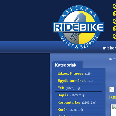
mit ke
Keres
Kategóriák
Edzés, Fitness
(118)
Egyéb termékek
(91)
Fék
(1822,
2 új
)
Hajtás
(1953,
2 új
)
Ke
Karbantartás
(2167,
1 új
)
Kerék
(3736,
1 új
)