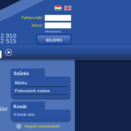
Felhasználó:
Jelszó:
elfelejtettem...
12 910
32 515
Szűrés
Márka
Fokozatok száma
Kosár
álat
A kosár üres.
Hogyan vásárolhatok?