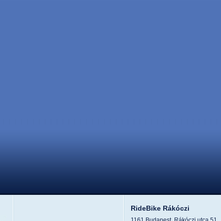
RideBike Rákóczi
1161 Budapest, Rákóczi utca 51.