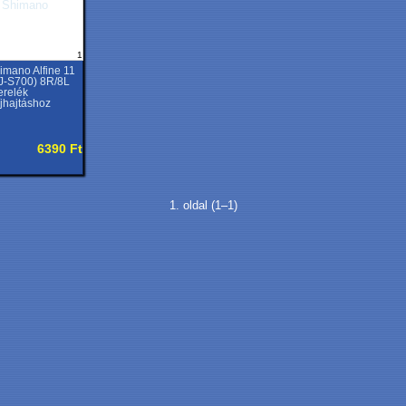
1
imano Alfine 11
J-S700) 8R/8L
erelék
íjhajtáshoz
6390 Ft
1. oldal (1–1)