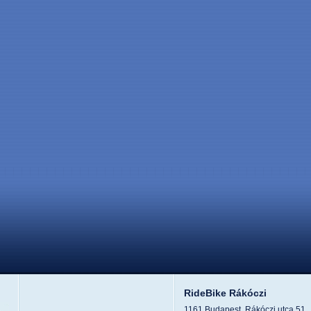
RideBike Rákóczi
1161 Budapest, Rákóczi utca 51.