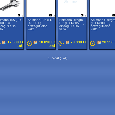
2
2
1
imano 105 (FD-
Shimano 105 (FD-
Shimano Ultegra
Shimano Ultergr
000-B)
R7000-F)
Di2 (FD-R8050-F)
(FD-R8000-F)
szágúti első
országúti első
országúti első
országúti első
ltó
váltó
váltó
váltó
17 390 Ft
16 690 Ft
70 990 Ft
20 990 
-tól
-tól
1. oldal (1–4)