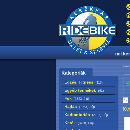
mit ke
Keres
Kategóriák
Edzés, Fitness
(118)
Egyéb termékek
(91)
Fék
(1823,
2 új
)
Hajtás
(1953,
2 új
)
Ke
Karbantartás
(2167,
1 új
)
Kerék
(3738,
1 új
)