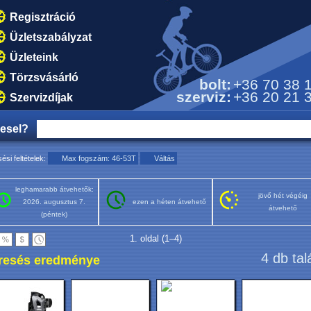
Regisztráció
Üzletszabályzat
Üzleteink
Törzsvásárló
bolt:
+36 70 38 
szerviz:
+36 20 21 
Szervizdíjak
resel?
ési feltételek:
Max fogszám: 46-53T
Váltás
leghamarabb átvehetők:
jövő hét végéig
2026. augusztus 7.
ezen a héten átvehető
átvehető
(péntek)
1. oldal (1–4)
4 db tal
resés eredménye