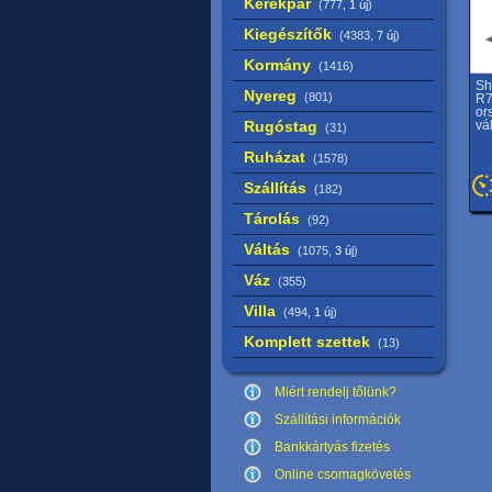
Kerékpár
(777,
1 új
)
Kiegészítők
(4383,
7 új
)
Kormány
(1416)
Sh
Nyereg
(801)
R7
or
Rugóstag
vá
(31)
Ruházat
(1578)
Szállítás
(182)
Tárolás
(92)
Váltás
(1075,
3 új
)
Váz
(355)
Villa
(494,
1 új
)
Komplett szettek
(13)
Miért rendelj tőlünk?
Szállítási információk
Bankkártyás fizetés
Online csomagkövetés