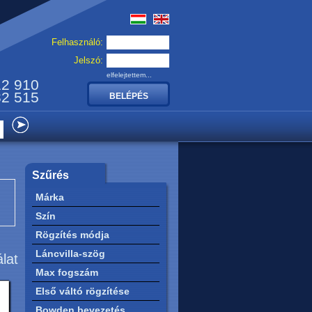
Felhasználó:
Jelszó:
elfelejtettem...
12 910
32 515
Szűrés
Márka
Szín
Rögzítés módja
Láncvilla-szög
álat
Max fogszám
Első váltó rögzítése
Bowden bevezetés