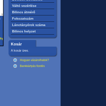
Váltó vezérlése
Bilincs átmérő
1
Fokozatszám
a
Lánctányérok száma
Bilincs helyzet
Ft
Kosár
A kosár üres.
Hogyan vásárolhatok?
Bankkártyás fizetés