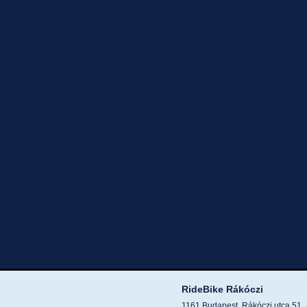
RideBike Rákóczi
1161 Budapest, Rákóczi utca 51.