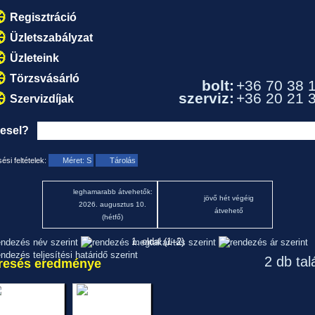
Regisztráció
Üzletszabályzat
Üzleteink
Törzsvásárló
bolt:
+36 70 38 
szerviz:
+36 20 21 
Szervizdíjak
resel?
ési feltételek:
Méret: S
Tárolás
leghamarabb átvehetők:
jövő hét végéig
2026. augusztus 10.
átvehető
(hétfő)
1. oldal (1–2)
2 db tal
resés eredménye