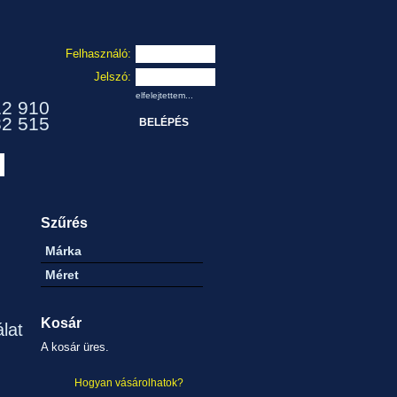
Felhasználó:
Jelszó:
elfelejtettem...
12 910
32 515
Szűrés
Márka
Méret
Kosár
álat
A kosár üres.
Hogyan vásárolhatok?