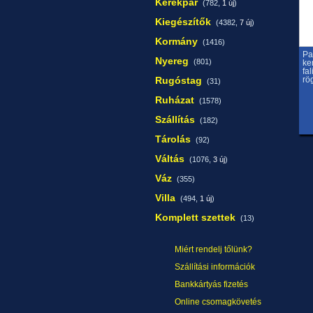
Kerékpár
(782,
1 új
)
Kiegészítők
(4382,
7 új
)
Kormány
(1416)
Pa
Nyereg
(801)
ke
fa
Rugóstag
rö
(31)
Ruházat
(1578)
Szállítás
(182)
Tárolás
(92)
Váltás
(1076,
3 új
)
Váz
(355)
Villa
(494,
1 új
)
Komplett szettek
(13)
Miért rendelj tőlünk?
Szállítási információk
Bankkártyás fizetés
Online csomagkövetés