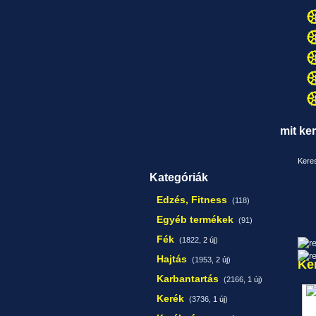
mit ke
Keres
Kategóriák
Edzés, Fitness
(118)
Egyéb termékek
(91)
Fék
(1822,
2 új
)
Hajtás
(1953,
2 új
)
Ke
Karbantartás
(2166,
1 új
)
Kerék
(3736,
1 új
)