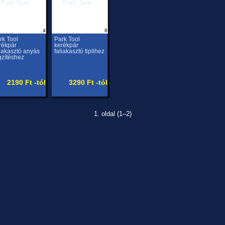
4
8
rk Tool
Park Tool
rékpár
kerékpár
liakasztó anyás
faliakasztó tiplihez
gzítéshez
2190 Ft -tól
3290 Ft -tól
1. oldal (1–2)