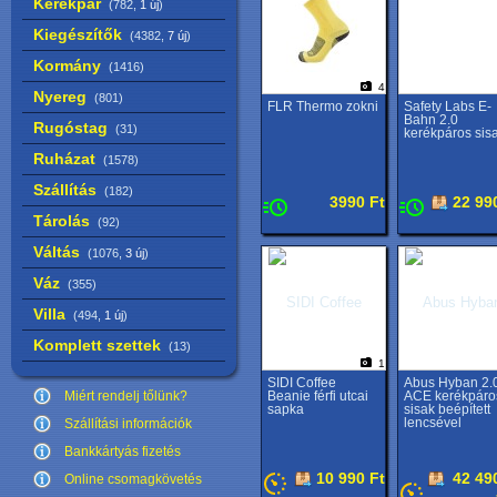
Kerékpár
(782,
1 új
)
Kiegészítők
(4382,
7 új
)
Kormány
(1416)
4
Nyereg
(801)
FLR Thermo zokni
Safety Labs E-
Bahn 2.0
Rugóstag
(31)
kerékpáros sis
Ruházat
(1578)
Szállítás
(182)
3990 Ft
22 99
Tárolás
(92)
Váltás
(1076,
3 új
)
Váz
(355)
Villa
(494,
1 új
)
Komplett szettek
(13)
1
SIDI Coffee
Abus Hyban 2.
Miért rendelj tőlünk?
Beanie férfi utcai
ACE kerékpáro
sapka
sisak beépített
lencsével
Szállítási információk
Bankkártyás fizetés
10 990 Ft
42 49
Online csomagkövetés