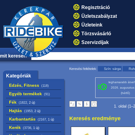
Regisztráció
Üzletszabályzat
Üzleteink
Törzsvásárló
Szervizdíjak
mit keresel?
Keresési feltételek:
Szín: sárga
Ruh
Kategóriák
leghamarabb átveh
Edzés, Fitness
(118)
2026. augusztus
Egyéb termékek
(hétfő)
(91)
Fék
(1822,
2 új
)
1. oldal (1–
Hajtás
(1953,
2 új
)
Keresés eredménye
Karbantartás
(2167,
1 új
)
Kerék
(3736,
1 új
)