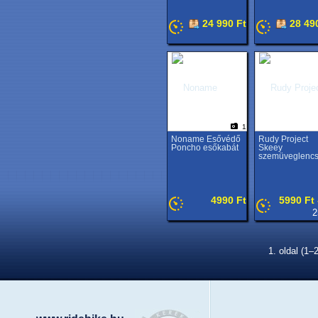
24 990 Ft
28 49
1
Noname Esővédő
Rudy Project
Poncho esőkabát
Skeey
szemüveglenc
4990 Ft
5990 Ft 
2
1. oldal (1–