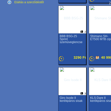
Elállás a szerződéstől
2
2
BBB BSG-25
Shimano SH-
Sprint
ET500 MTB cip
szemüveglencse
3290 Ft
40 99
3
Giro Isode II
KLS Dare II
kerékpáros sisak
kerékpáros sis