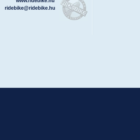
www.ridebike.hu
ridebike@ridebike.hu