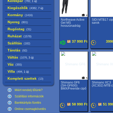
Kerékpár
(782,
1 új
)
Kiegészítők
(4382,
7 új
)
Kormány
(1416)
4
Northwave Active
SIDI MTB17 ci
Nyereg
(801)
Gel MS
sarok
hosszúnadrág
Rugóstag
(31)
Ruházat
(1578)
37 990 Ft
399
Szállítás
(182)
Tárolás
(92)
Váltás
(1076,
3 új
)
Váz
(355)
Villa
(494,
1 új
)
Komplett szettek
5
(13)
Shimano GF6
Shimano XC3
(SH-GF600)
(XC302) MTB c
BMX/Freeride cipő
Miért rendelj tőlünk?
Szállítási információk
Bankkártyás fizetés
58 990 Ft
51 99
Online csomagkövetés