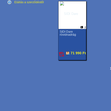
Elállás a szerződéstől
2
SIDI Dare
rövidnadrág
71 990 Ft
1