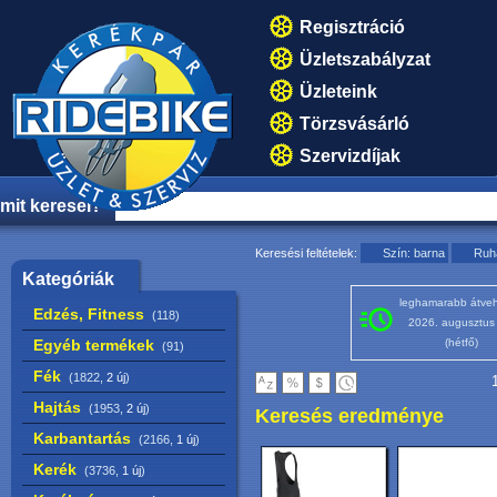
Regisztráció
Üzletszabályzat
Üzleteink
Törzsvásárló
Szervizdíjak
mit keresel?
Keresési feltételek:
Szín: barna
Ruh
Kategóriák
leghamarabb átveh
Edzés, Fitness
(118)
2026. augusztus
Egyéb termékek
(hétfő)
(91)
Fék
(1822,
2 új
)
1
Hajtás
(1953,
2 új
)
Keresés eredménye
Karbantartás
(2166,
1 új
)
Kerék
(3736,
1 új
)