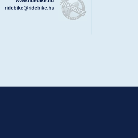
www.ridebike.hu
ridebike@ridebike.hu