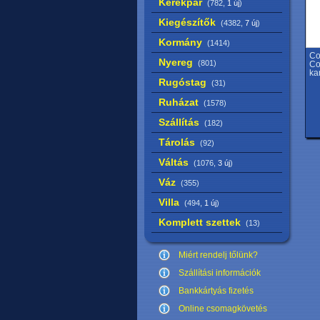
Kerékpár
(782,
1 új
)
Kiegészítők
(4382,
7 új
)
Kormány
(1414)
Co
Nyereg
(801)
Co
ka
Rugóstag
(31)
Ruházat
(1578)
Szállítás
(182)
Tárolás
(92)
Váltás
(1076,
3 új
)
Váz
(355)
Villa
(494,
1 új
)
Komplett szettek
(13)
Miért rendelj tőlünk?
Szállítási információk
Bankkártyás fizetés
Online csomagkövetés