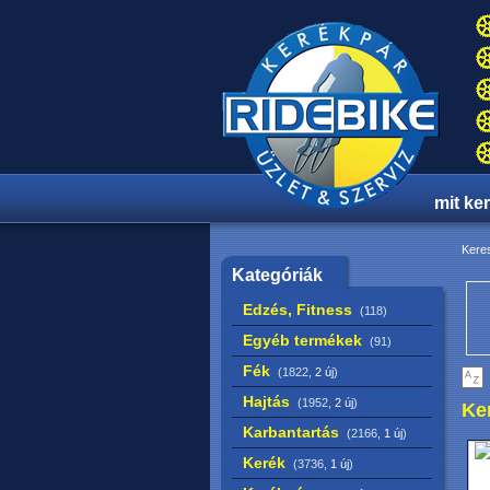
mit ke
Keres
Kategóriák
Edzés, Fitness
(118)
Egyéb termékek
(91)
Fék
(1822,
2 új
)
Hajtás
(1952,
2 új
)
Ke
Karbantartás
(2166,
1 új
)
Kerék
(3736,
1 új
)