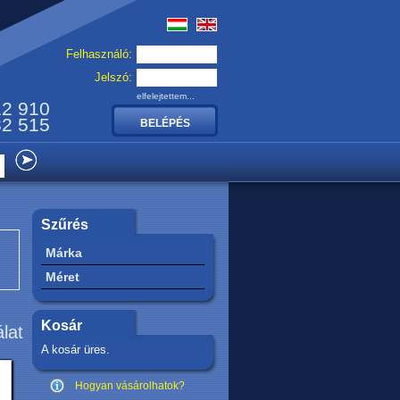
Felhasználó:
Jelszó:
elfelejtettem...
12 910
32 515
Szűrés
Márka
Méret
Kosár
álat
A kosár üres.
Hogyan vásárolhatok?