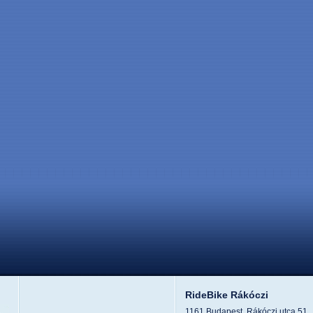
RideBike Rákóczi
1161 Budapest, Rákóczi utca 51.