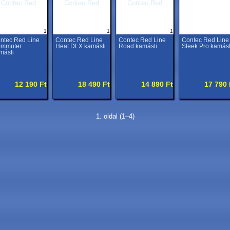
1
1
1
ntec Red Line
Contec Red Line
Contec Red Line
Contec Red Line
mmuter
Heat DLX kamásli
Road kamásli
Sleek Pro kamásl
másli
12 190 Ft
18 490 Ft
14 890 Ft
17 790 
1. oldal (1–4)