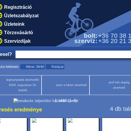
Regisztráció
Üzletszabályzat
Üzleteink
Törzsvásárló
bolt:
+36 70 38 
szerviz:
+36 20 21 
Szervizdíjak
resel?
ési feltételek:
Méret: 39/40
Ruházat
leghamarabb átvehetők:
jövő hét végéig
2026. augusztus 10.
ezen a héten átvehető
átvehető
(hétfő)
1. oldal (1–4)
4 db tal
resés eredménye