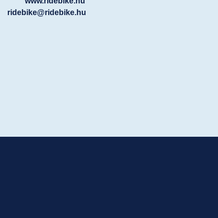
www.ridebike.hu
ridebike@ridebike.hu