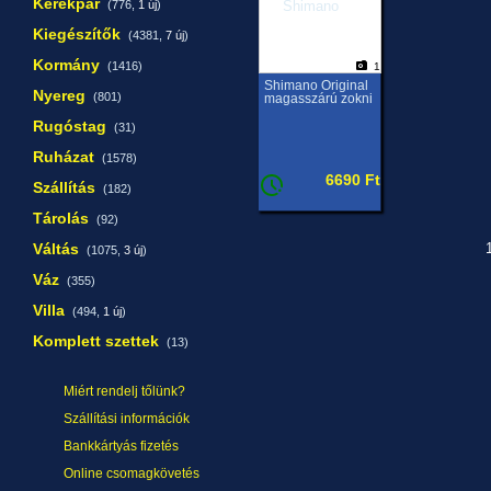
Kerékpár
(776,
1 új
)
Kiegészítők
(4381,
7 új
)
Kormány
(1416)
1
Shimano Original
Nyereg
(801)
magasszárú zokni
Rugóstag
(31)
Ruházat
(1578)
6690 Ft
Szállítás
(182)
Tárolás
(92)
Váltás
1
(1075,
3 új
)
Váz
(355)
Villa
(494,
1 új
)
Komplett szettek
(13)
Miért rendelj tőlünk?
Szállítási információk
Bankkártyás fizetés
Online csomagkövetés