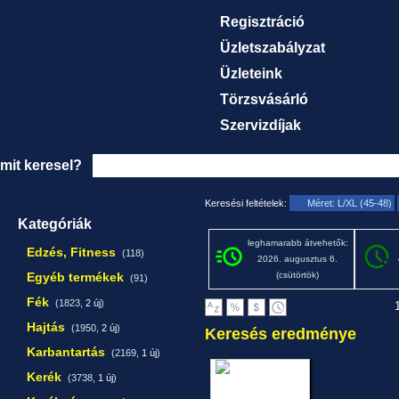
Regisztráció
Üzletszabályzat
Üzleteink
Törzsvásárló
Szervizdíjak
mit keresel?
Keresési feltételek:
Méret: L/XL (45-48)
Kategóriák
leghamarabb átvehetők:
Edzés, Fitness
(118)
2026. augusztus 6.
Egyéb termékek
(csütörtök)
(91)
Fék
(1823,
2 új
)
1
Hajtás
(1950,
2 új
)
Keresés eredménye
Karbantartás
(2169,
1 új
)
Kerék
(3738,
1 új
)