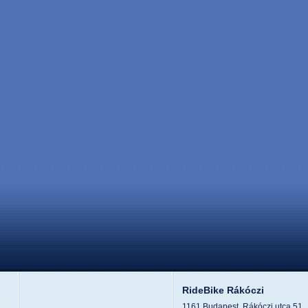
RideBike Rákóczi
1161 Budapest, Rákóczi utca 51.