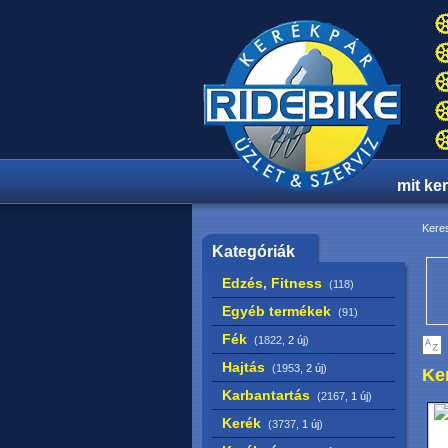
mit ke
Keres
Kategóriák
Edzés, Fitness
(118)
Egyéb termékek
(91)
Fék
(1822,
2 új
)
Hajtás
(1953,
2 új
)
Ke
Karbantartás
(2167,
1 új
)
Kerék
(3737,
1 új
)