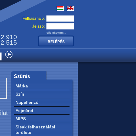
Felhasználó:
Jelszó:
elfelejtettem...
12 910
32 515
Szűrés
Márka
Szín
Napellenző
Fejméret
álat
MIPS
Sisak felhasználási
területe