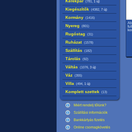
Kerékpár
(781,
1 új
)
Kiegészítők
(4382,
7 új
)
Kormány
(1416)
Ab
Nyereg
(801)
ful
ke
Rugóstag
(31)
Ruházat
(1578)
Szállítás
(182)
Tárolás
(92)
Váltás
(1076,
3 új
)
Váz
(355)
Villa
(494,
1 új
)
Komplett szettek
(13)
Miért rendelj tőlünk?
Szállítási információk
Bankkártyás fizetés
Online csomagkövetés