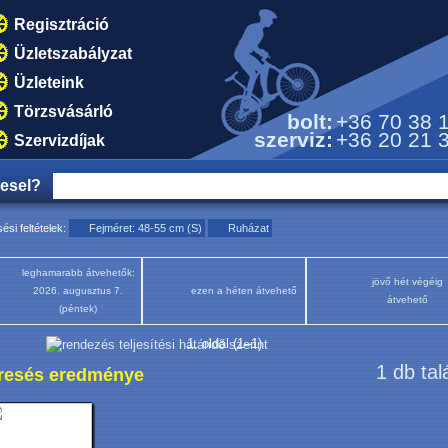
Regisztráció
Üzletszabályzat
Üzleteink
Törzsvásárló
bolt:
+36 70 38 
szerviz:
+36 20 21 
Szervizdíjak
resel?
ési feltételek:
Fejméret: 48-55 cm (S)
Ruházat
leghamarabb átvehetők:
jövő hét végéig
2026. augusztus 7.
ezen a héten átvehető
átvehető
(péntek)
1. oldal (1–1)
1 db tal
resés eredménye