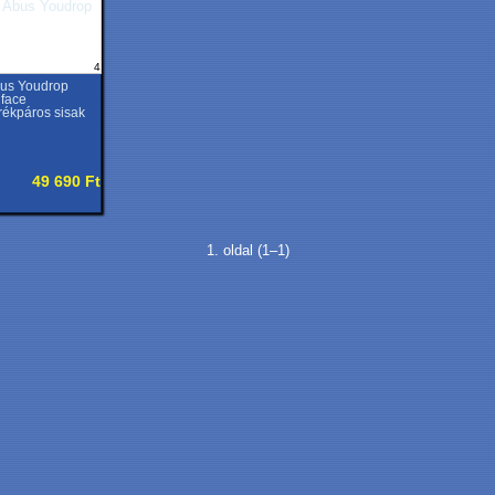
4
us Youdrop
lface
rékpáros sisak
49 690 Ft
1. oldal (1–1)