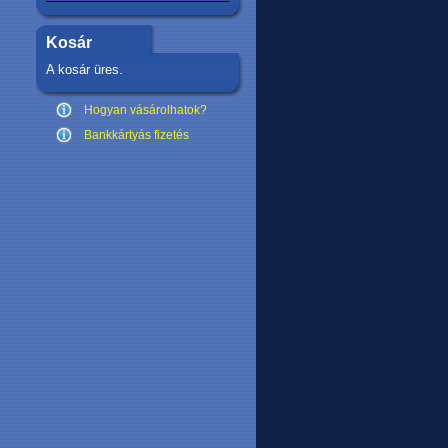
Kosár
A kosár üres.
Hogyan vásárolhatok?
Bankkártyás fizetés