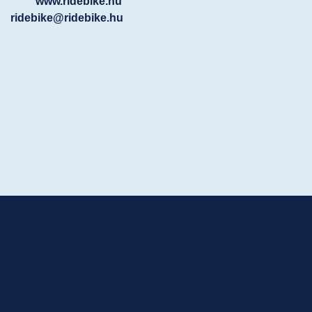
www.ridebike.hu
ridebike@ridebike.hu