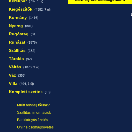
Kerékpár
(782,
1 új
)
Kiegészítők
(4382,
7 új
)
1
Kormány
(1416)
Nyereg
(801)
Rugóstag
(31)
Ruházat
(1578)
Szállítás
(182)
Tárolás
(92)
Váltás
(1076,
3 új
)
Váz
(355)
Villa
(494,
1 új
)
Komplett szettek
(13)
Miért rendelj tőlünk?
Szállítási információk
Bankkártyás fizetés
Online csomagkövetés