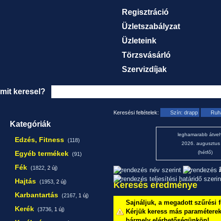
Regisztráció
Üzletszabályzat
Üzleteink
Törzsvásárló
Szervizdíjak
mit keresel?
Keresési feltételek:
Szín: drapp
Ruh
Kategóriák
leghamarabb átveh
Edzés, Fitness
(118)
2026. augusztus
Egyéb termékek
(hétfő)
(91)
Fék
(1822,
2 új
)
1
Hajtás
(1953,
2 új
)
Keresés eredménye
Karbantartás
(2167,
1 új
)
Sajnáljuk, a megadott szűrési f
Kerék
(3736,
1 új
)
Kérjük keress más paraméterekk
bármely elérhetőségünkön!