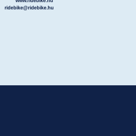
www.ridebike.hu
ridebike@ridebike.hu