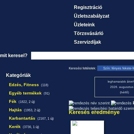
Regisztráció
Üzletszabályzat
Üzleteink
Törzsvásárló
Szervizdíjak
mit keresel?
Keresési feltételek:
Szín: fényes fekete-
Kategóriák
leghamarabb átveh
Edzés, Fitness
(118)
2026. augusztus
Egyéb termékek
(hétfő)
(91)
Fék
(1822,
2 új
)
1
Hajtás
(1953,
2 új
)
Keresés eredménye
Karbantartás
(2167,
1 új
)
Kerék
(3736,
1 új
)