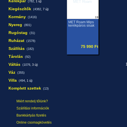
Kerékpár
(782,
1 új
)
Kiegészítők
(4382,
7 új
)
Kormány
(1416)
19
MET Roam Mips
Nyereg
(801)
kerékpáros sisak
Rugóstag
(31)
Ruházat
(1578)
75 990 Ft
Szállítás
(182)
Tárolás
(92)
Váltás
1
(1076,
3 új
)
Váz
(355)
Villa
(494,
1 új
)
Komplett szettek
(13)
Miért rendelj tőlünk?
Szállítási információk
Bankkártyás fizetés
Online csomagkövetés