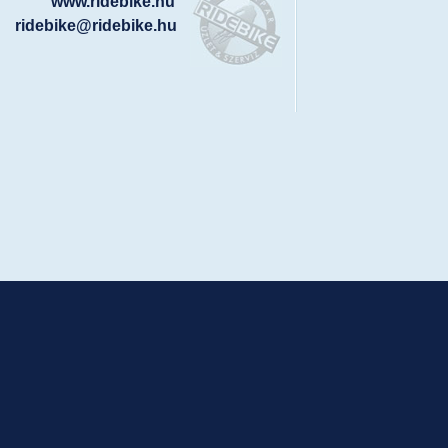
www.ridebike.hu
ridebike@ridebike.hu