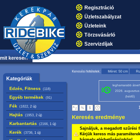
Regisztráció
Üzletszabályzat
Üzleteink
Törzsvásárló
Szervizdíjak
mit keresel?
Keresési feltételek:
Méret: 50 cm
Ru
Kategóriák
leghamarabb átveh
Edzés, Fitness
(118)
2026. augusztus
Egyéb termékek
(hétfő)
(91)
Fék
(1822,
2 új
)
1
Hajtás
(1953,
2 új
)
Keresés eredménye
Karbantartás
(2166,
1 új
)
Sajnáljuk, a megadott szűrési f
Kerék
(3736,
1 új
)
Kérjük keress más paraméterekk
bármely elérhetőségünkön!