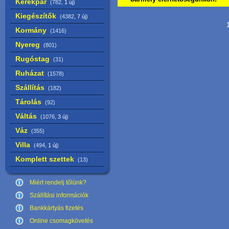
Kerékpár
(782,
1 új
)
Kiegészítők
(4382,
7 új
)
1
Kormány
(1416)
Nyereg
(801)
Rugóstag
(31)
Ruházat
(1578)
Szállítás
(182)
Tárolás
(92)
Váltás
(1076,
3 új
)
Váz
(355)
Villa
(494,
1 új
)
Komplett szettek
(13)
Miért rendelj tőlünk?
Szállítási információk
Bankkártyás fizetés
Online csomagkövetés