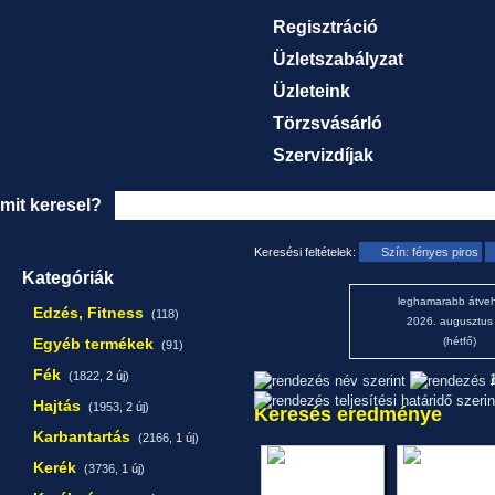
Regisztráció
Üzletszabályzat
Üzleteink
Törzsvásárló
Szervizdíjak
mit keresel?
Keresési feltételek:
Szín: fényes piros
Kategóriák
leghamarabb átveh
Edzés, Fitness
(118)
2026. augusztus
Egyéb termékek
(hétfő)
(91)
Fék
(1822,
2 új
)
1
Hajtás
(1953,
2 új
)
Keresés eredménye
Karbantartás
(2166,
1 új
)
Kerék
(3736,
1 új
)