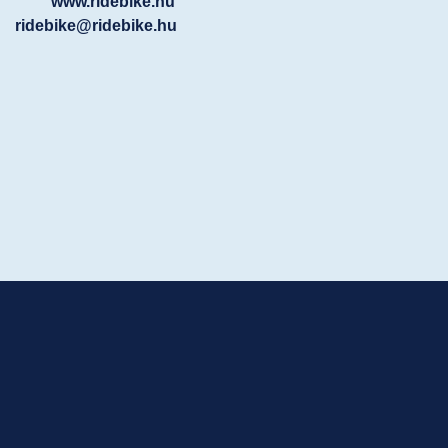
www.ridebike.hu
ridebike@ridebike.hu