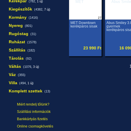
Kerékpár
(782,
1 új
)
Kiegészítők
(4382,
7 új
)
Kormány
(1416)
27
MET Downtown
Abus Smiley 3.
Nyereg
(801)
kerékpáros sisak
gyermek
kerékpáros sis
Rugóstag
(31)
Ruházat
(1578)
23 990 Ft
16 09
Szállítás
(182)
Tárolás
(92)
Váltás
1
(1076,
3 új
)
Váz
(355)
Villa
(494,
1 új
)
Komplett szettek
(13)
Miért rendelj tőlünk?
Szállítási információk
Bankkártyás fizetés
Online csomagkövetés