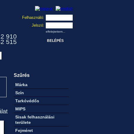
Felhasználó:
Jelszó:
elfelejtettem...
12 910
32 515
Szűrés
Márka
Szín
Tarkóvédős
MIPS
álat
Sisak felhasználási
területe
Fejméret