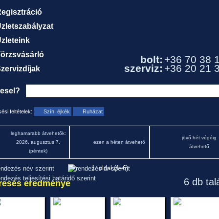
egisztráció
zletszabályzat
zleteink
örzsvásárló
bolt:
+36 70 38 
szerviz:
+36 20 21 
zervizdíjak
resel?
ési feltételek:
Szín: éjkék
Ruházat
leghamarabb átvehetők:
jövő hét végéig
2026. augusztus 7.
ezen a héten átvehető
átvehető
(péntek)
1. oldal (1–6)
6 db tal
resés eredménye