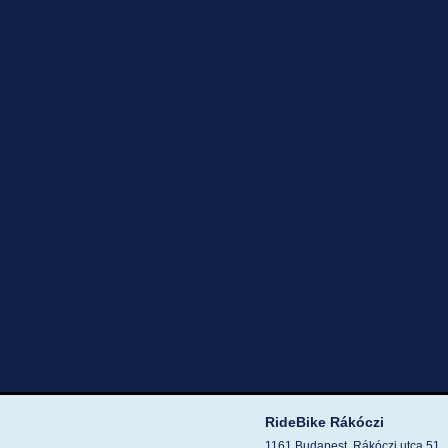
RideBike Rákóczi
1161 Budapest, Rákóczi utca 51.