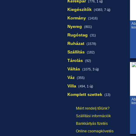
Kerékpár
(776,
1 új
)
Kiegészítők
(4383,
7 új
)
Kormány
(1416)
Ab
Nyereg
(801)
ke
Rugóstag
(31)
Ruházat
(1578)
Szállítás
(182)
Tárolás
(92)
Váltás
(1075,
3 új
)
Váz
(355)
Villa
(494,
1 új
)
Komplett szettek
(13)
Ab
ke
Miért rendelj tőlünk?
Szállítási információk
Bankkártyás fizetés
Online csomagkövetés