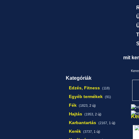
R
Ü
Ü
T
S
mit ke
Keres
Kategóriák
Edzés, Fitness
(118)
Egyéb termékek
(91)
Fék
(1823,
2 új
)
Hajtás
(1953,
2 új
)
Ke
Karbantartás
(2167,
1 új
)
Kerék
(3737,
1 új
)