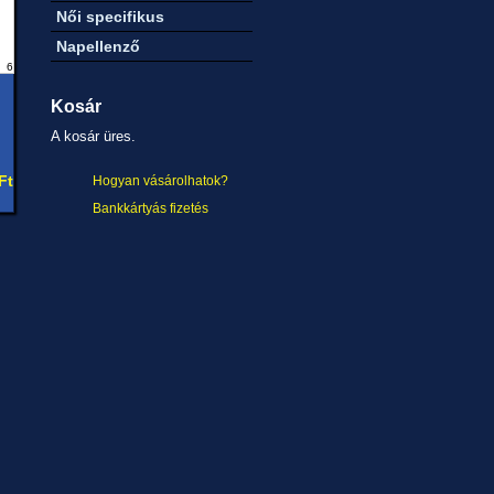
Női specifikus
Napellenző
6
Kosár
A kosár üres.
Ft
Hogyan vásárolhatok?
Bankkártyás fizetés