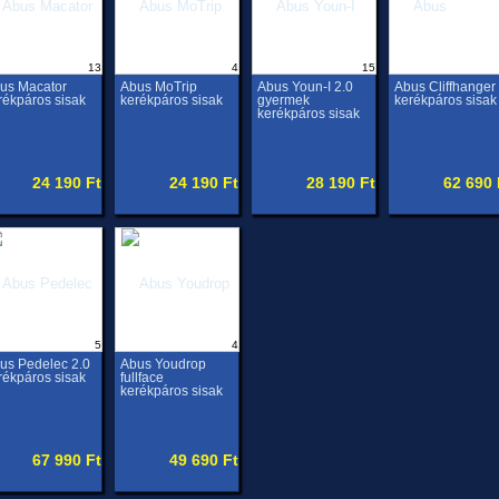
13
4
15
us Macator
Abus MoTrip
Abus Youn-I 2.0
Abus Cliffhanger
rékpáros sisak
kerékpáros sisak
gyermek
kerékpáros sisak
kerékpáros sisak
24 190 Ft
24 190 Ft
28 190 Ft
62 690 
5
4
us Pedelec 2.0
Abus Youdrop
rékpáros sisak
fullface
kerékpáros sisak
67 990 Ft
49 690 Ft