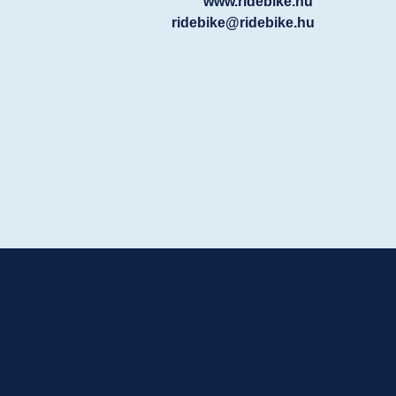
www.ridebike.hu
ridebike@ridebike.hu