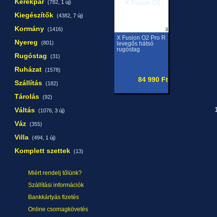
Kerékpár
(782,
1 új
)
Kiegészítők
(4382,
7 új
)
Kormány
(1416)
3
X Fusion O2 Pro R
Nyereg
(801)
levegős hátsó
rugóstag
Rugóstag
(31)
Ruházat
(1578)
84 990 Ft
Szállítás
(182)
Tárolás
(92)
Váltás
1
(1076,
3 új
)
Váz
(355)
Villa
(494,
1 új
)
Komplett szettek
(13)
Miért rendelj tőlünk?
Szállítási információk
Bankkártyás fizetés
Online csomagkövetés