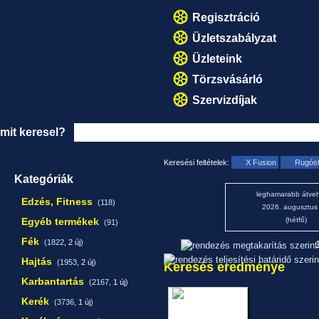
Regisztráció
Üzletszabályzat
Üzleteink
Törzsvásárló
Szervizdíjak
mit keresel?
Keresési feltételek:
X Fusion
Rugós
Kategóriák
leghamarabb átveh
Edzés, Fitness
(118)
2026. augusztus
Egyéb termékek
(hétfő)
(91)
Fék
(1822,
2 új
)
1
Hajtás
(1953,
2 új
)
Keresés eredménye
Karbantartás
(2167,
1 új
)
Kerék
(3736,
1 új
)