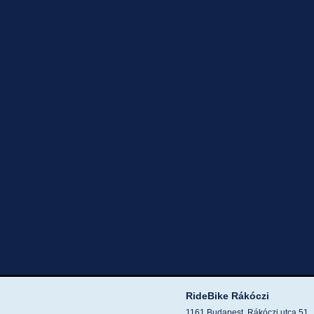
RideBike Rákóczi
1161 Budapest, Rákóczi utca 51.