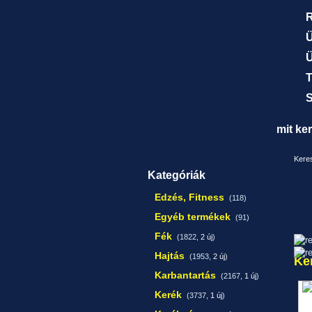
R
Ü
Ü
T
S
mit ke
Keres
Kategóriák
Edzés, Fitness
(118)
Egyéb termékek
(91)
Fék
(1822,
2 új
)
Hajtás
(1953,
2 új
)
Ke
Karbantartás
(2167,
1 új
)
Kerék
(3737,
1 új
)