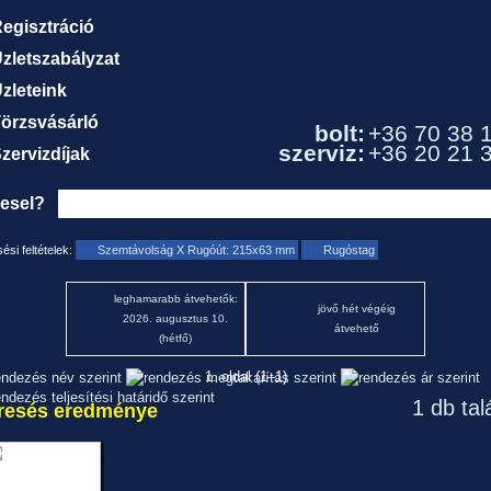
egisztráció
zletszabályzat
zleteink
örzsvásárló
bolt:
+36 70 38 
szerviz:
+36 20 21 
zervizdíjak
resel?
ési feltételek:
Szemtávolság X Rugóút: 215x63 mm
Rugóstag
leghamarabb átvehetők:
jövő hét végéig
2026. augusztus 10.
átvehető
(hétfő)
1. oldal (1–1)
1 db tal
resés eredménye