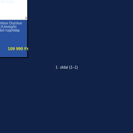
2
ntour Durolux
A levegős
tsó rugóstag
109 990 Ft
1. oldal (1–1)