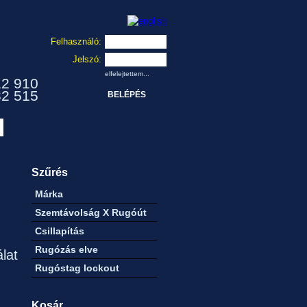
Felhasználó:
Jelszó:
elfelejtettem...
12 910
32 515
Szűrés
Márka
Szemtávolság X Rugóút
Csillapítás
Rugózás elve
álat
Rugóstag lockout
Kosár