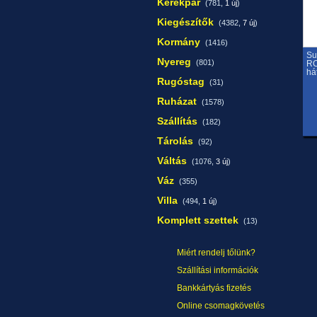
Kerékpár
(781,
1 új
)
Kiegészítők
(4382,
7 új
)
Kormány
(1416)
Su
Nyereg
(801)
RC
há
Rugóstag
(31)
Ruházat
(1578)
Szállítás
(182)
Tárolás
(92)
Váltás
(1076,
3 új
)
Váz
(355)
Villa
(494,
1 új
)
Komplett szettek
(13)
Miért rendelj tőlünk?
Szállítási információk
Bankkártyás fizetés
Online csomagkövetés