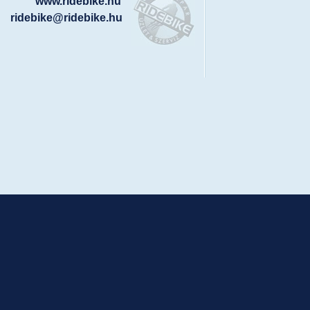
www.ridebike.hu
ridebike@ridebike.hu