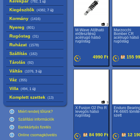
Kerékpár
(782,
1 új
)
Kiegészítők
(4382,
7 új
)
Kormány
(1416)
2
Nyereg
(801)
M-Wave Állítható
Marzocchi
előfeszítésű
Bomber CR
Rugóstag
(31)
acélrugó hátsó
acélrugó hátsó
rugóstag
rugóstag
Ruházat
(1578)
Szállítás
(182)
4990 Ft
155 99
Tárolás
(92)
Váltás
(1076,
3 új
)
Váz
(355)
Villa
(494,
1 új
)
Komplett szettek
(13)
3
X Fusion O2 Pro R
Enduro Bearin
Miért rendelj tőlünk?
levegős hátsó
FK-6665 tömíté
rugóstag
szett
Szállítási információk
Bankkártyás fizetés
84 990 Ft
12 19
Online csomagkövetés