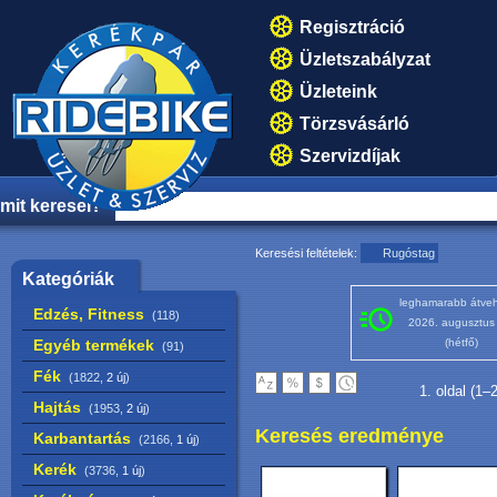
Regisztráció
Üzletszabályzat
Üzleteink
Törzsvásárló
Szervizdíjak
mit keresel?
Keresési feltételek:
Rugóstag
Kategóriák
leghamarabb átveh
Edzés, Fitness
(118)
2026. augusztus
Egyéb termékek
(hétfő)
(91)
Fék
(1822,
2 új
)
1. oldal (1–
Hajtás
(1953,
2 új
)
Keresés eredménye
Karbantartás
(2166,
1 új
)
Kerék
(3736,
1 új
)