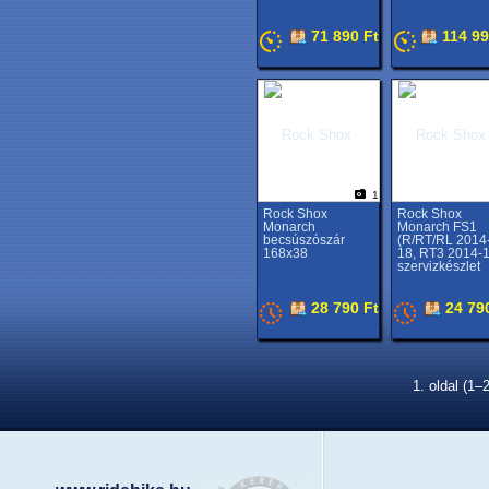
71 890 Ft
114 99
1
Rock Shox
Rock Shox
Monarch
Monarch FS1
becsúszószár
(R/RT/RL 2014
168x38
18, RT3 2014-1
szervizkészlet
28 790 Ft
24 79
1. oldal (1–