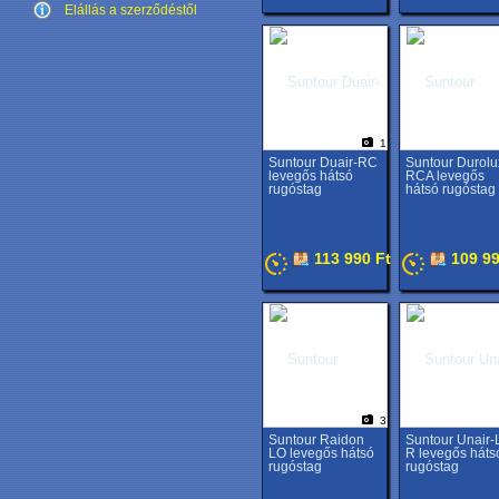
Elállás a szerződéstől
1
Suntour Duair-RC
Suntour Durolu
levegős hátsó
RCA levegős
rugóstag
hátsó rugóstag
113 990 Ft
109 99
3
Suntour Raidon
Suntour Unair-
LO levegős hátsó
R levegős háts
rugóstag
rugóstag