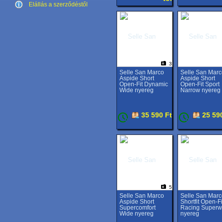
Elállás a szerződéstől
3
Selle San Marco
Selle San Marc
Aspide Short
Aspide Short
Open-Fit Dynamic
Open-Fit Sport
Wide nyereg
Narrow nyereg
35 590 Ft
25 59
5
Selle San Marco
Selle San Marc
Aspide Short
Shortfit Open-Fi
Supercomfort
Racing Superw
Wide nyereg
nyereg