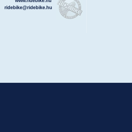
www.ridebike.hu
ridebike@ridebike.hu