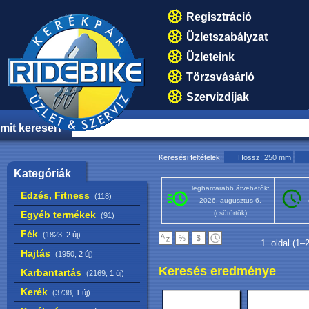
Regisztráció
Üzletszabályzat
Üzleteink
Törzsvásárló
Szervizdíjak
mit keresel?
Keresési feltételek:
Hossz: 250 mm
Kategóriák
leghamarabb átvehetők:
Edzés, Fitness
(118)
2026. augusztus 6.
Egyéb termékek
(csütörtök)
(91)
Fék
(1823,
2 új
)
1. oldal (1–
Hajtás
(1950,
2 új
)
Keresés eredménye
Karbantartás
(2169,
1 új
)
Kerék
(3738,
1 új
)