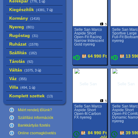
Kerékpár
(776,
1 új
)
Kiegészítők
(4381,
7 új
)
Kormány
(1416)
5
Nyereg
(801)
Selle San Marco
Selle San Marc
Aspide Short
Sportive Large
Rugóstag
(31)
Open-Fit Racing
Full-Fit Biofoa
Narrow Iridescent
nyereg
Ruházat
Gold nyereg
(1578)
Szállítás
(182)
64 990 Ft
13 59
Tárolás
(92)
Váltás
(1075,
3 új
)
Váz
(355)
Villa
(494,
1 új
)
Komplett szettek
(13)
5
Selle San Marco
Selle San Marc
Miért rendelj tőlünk?
Aspide Short
Aspide Short
Open-fit Carbon
Open-Fit Comfo
FX nyereg
Dynamic Narr
Szállítási információk
nyereg
Bankkártyás fizetés
84 990 Ft
39 59
Online csomagkövetés
-tól