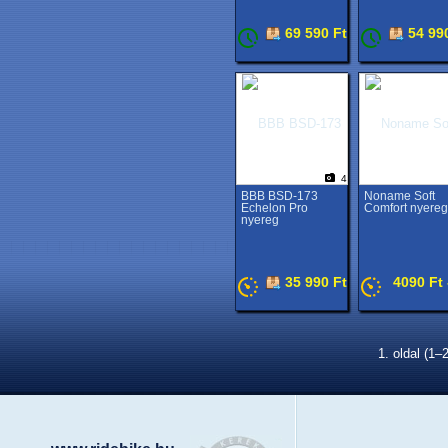
69 590 Ft
54 99
4
BBB BSD-173
Noname Soft
Echelon Pro
Comfort nyereg
nyereg
35 990 Ft
4090 Ft 
1. oldal (1–