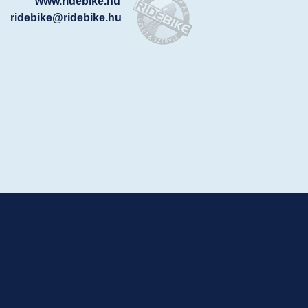
www.ridebike.hu
ridebike@ridebike.hu