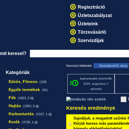
Regisztráció
Üzletszabályzat
Üzleteink
Törzsvásárló
Szervizdíjak
mit keresel?
Keresési feltételek:
Nyomásmérő: nincs
Kategóriák
leghamarabb átvehetők:
Edzés, Fitness
(118)
2026. augusztus 7.
Egyéb termékek
(péntek)
(91)
Fék
(1823,
2 új
)
1
Hajtás
(1953,
2 új
)
Keresés eredménye
Karbantartás
(2167,
1 új
)
Sajnáljuk, a megadott szűrési f
Kerék
(3738,
1 új
)
Kérjük keress más paraméterekk
bármely elérhetőségünkön!