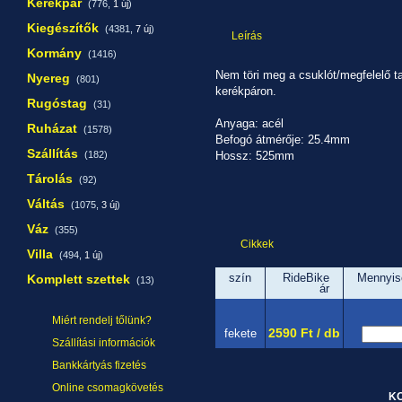
Kerékpár
(776,
1 új
)
Kiegészítők
(4381,
7 új
)
Leírás
Kormány
(1416)
Nem töri meg a csuklót/megfelelő tar
Nyereg
(801)
kerékpáron.
Rugóstag
(31)
Anyaga: acél
Ruházat
(1578)
Befogó átmérője: 25.4mm
Szállítás
(182)
Hossz: 525mm
Tárolás
(92)
Váltás
(1075,
3 új
)
Váz
(355)
Cikkek
Villa
(494,
1 új
)
szín
RideBike
Mennyis
Komplett szettek
(13)
ár
Miért rendelj tőlünk?
2590 Ft / db
fekete
Szállítási információk
Bankkártyás fizetés
Online csomagkövetés