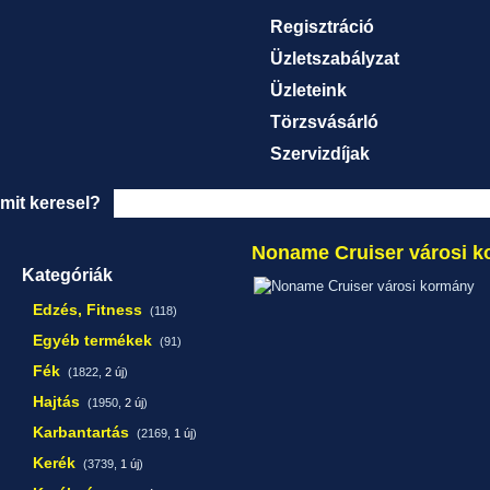
Regisztráció
Üzletszabályzat
Üzleteink
Törzsvásárló
Szervizdíjak
mit keresel?
Noname Cruiser városi 
Kategóriák
Edzés, Fitness
(118)
Egyéb termékek
(91)
Fék
(1822,
2 új
)
Hajtás
(1950,
2 új
)
Karbantartás
(2169,
1 új
)
Kerék
(3739,
1 új
)