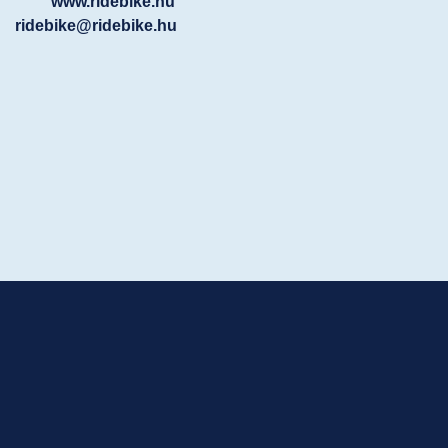
www.ridebike.hu
ridebike@ridebike.hu