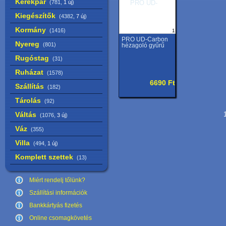
Kerékpár
(781,
1 új
)
Kiegészítők
(4382,
7 új
)
Kormány
(1416)
1
PRO UD-Carbon
Nyereg
(801)
hézagoló gyűrű
Rugóstag
(31)
Ruházat
(1578)
6690 Ft
Szállítás
(182)
Tárolás
(92)
Váltás
1
(1076,
3 új
)
Váz
(355)
Villa
(494,
1 új
)
Komplett szettek
(13)
Miért rendelj tőlünk?
Szállítási információk
Bankkártyás fizetés
Online csomagkövetés