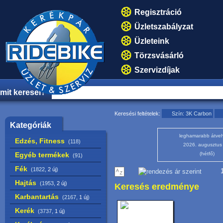
Regisztráció
Üzletszabályzat
Üzleteink
Törzsvásárló
Szervizdíjak
mit keresel?
Keresési feltételek:
Szín: 3K Carbon
Kategóriák
leghamarabb átveh
Edzés, Fitness
(118)
2026. augusztus
Egyéb termékek
(hétfő)
(91)
Fék
(1822,
2 új
)
1
Hajtás
(1953,
2 új
)
Keresés eredménye
Karbantartás
(2167,
1 új
)
Kerék
(3737,
1 új
)