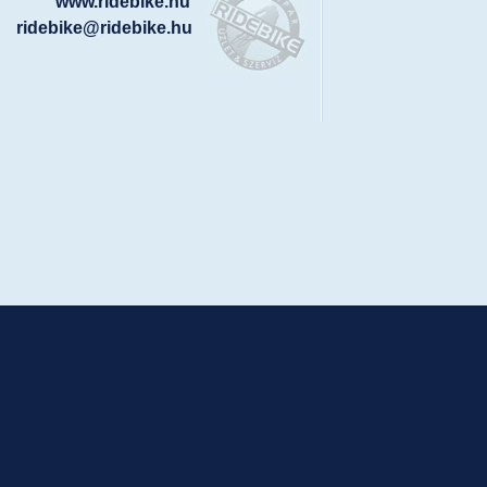
www.ridebike.hu
ridebike@ridebike.hu