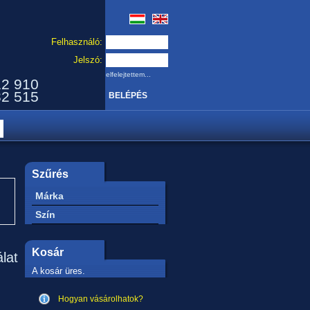
Felhasználó:
Jelszó:
elfelejtettem...
12 910
32 515
Szűrés
Márka
Szín
Kosár
álat
A kosár üres.
Hogyan vásárolhatok?