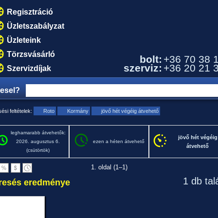
Regisztráció
Üzletszabályzat
Üzleteink
Törzsvásárló
bolt:
+36 70 38 
szerviz:
+36 20 21 
Szervizdíjak
resel?
ési feltételek:
Roto
Kormány
jövő hét végéig átvehető
leghamarabb átvehetők:
jövő hét végéig
2026. augusztus 6.
ezen a héten átvehető
átvehető
(csütörtök)
1. oldal (1–1)
1 db tal
resés eredménye