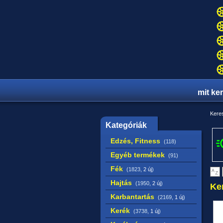
mit ke
Keres
Kategóriák
Edzés, Fitness
(118)
Egyéb termékek
(91)
Fék
(1823,
2 új
)
Hajtás
(1950,
2 új
)
Ke
Karbantartás
(2169,
1 új
)
Kerék
(3738,
1 új
)