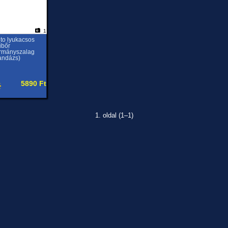
1
to lyukacsos
bőr
rmányszalag
andázs)
5890 Ft
1. oldal (1–1)