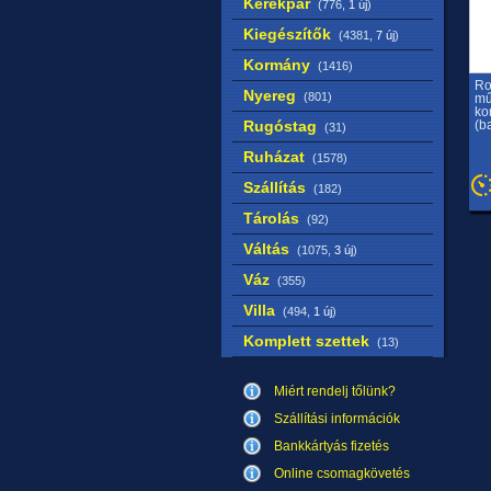
Kerékpár
(776,
1 új
)
Kiegészítők
(4381,
7 új
)
Kormány
(1416)
Ro
Nyereg
(801)
mű
ko
Rugóstag
(b
(31)
Ruházat
(1578)
Szállítás
(182)
Tárolás
(92)
Váltás
(1075,
3 új
)
Váz
(355)
Villa
(494,
1 új
)
Komplett szettek
(13)
Miért rendelj tőlünk?
Szállítási információk
Bankkártyás fizetés
Online csomagkövetés