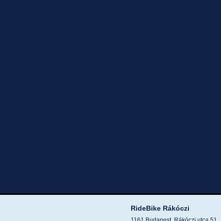
RideBike Rákóczi
1161 Budapest, Rákóczi utca 51.