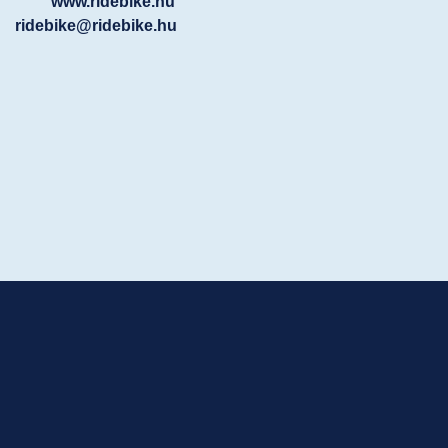
www.ridebike.hu
ridebike@ridebike.hu