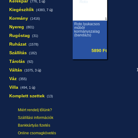
Kerékpár
(776,
1 új
)
Kiegészítők
(4383,
7 új
)
Kormány
(1416)
1
Roto lyukacsos
Nyereg
(801)
műbőr
kormányszalag
Rugóstag
(bandázs)
(31)
Ruházat
(1578)
5890 Ft
Szállítás
(182)
Tárolás
(92)
Váltás
1
(1075,
3 új
)
Váz
(355)
Villa
(494,
1 új
)
Komplett szettek
(13)
Miért rendelj tőlünk?
Szállítási információk
Bankkártyás fizetés
Online csomagkövetés