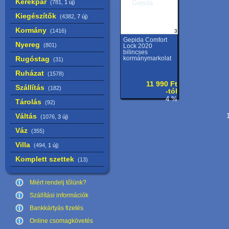
Kerékpár
(781,
1 új
)
Kiegészítők
(4382,
7 új
)
Kormány
(1416)
3
Gepida Comfort
Nyereg
(801)
Lock 2020
bilincses
Rugóstag
kormánymarkolat
(31)
Ruházat
(1578)
11 990 Ft
Szállítás
(182)
-tól
4 %
Tárolás
(92)
Váltás
1
(1076,
3 új
)
Váz
(355)
Villa
(494,
1 új
)
Komplett szettek
(13)
Miért rendelj tőlünk?
Szállítási információk
Bankkártyás fizetés
Online csomagkövetés