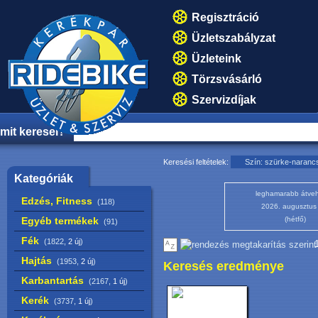
Regisztráció
Üzletszabályzat
Üzleteink
Törzsvásárló
Szervizdíjak
mit keresel?
Keresési feltételek:
Szín: szürke-naranc
Kategóriák
leghamarabb átveh
Edzés, Fitness
(118)
2026. augusztus
Egyéb termékek
(hétfő)
(91)
Fék
(1822,
2 új
)
1
Hajtás
(1953,
2 új
)
Keresés eredménye
Karbantartás
(2167,
1 új
)
Kerék
(3737,
1 új
)