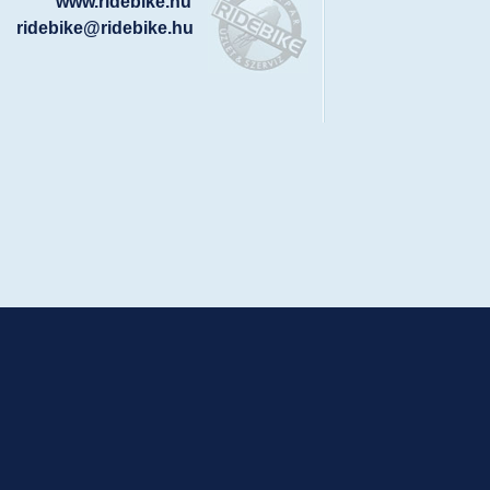
www.ridebike.hu
ridebike@ridebike.hu