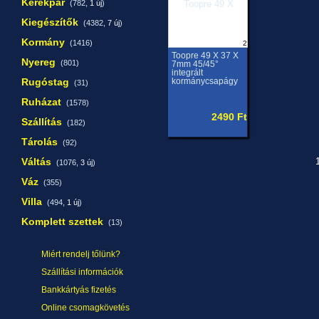
Kerékpár
(782,
1 új
)
Kiegészítők
(4382,
7 új
)
Kormány
(1416)
2
Toopre 49 X 37 X
Nyereg
(801)
7mm 45/45°
integrált
Rugóstag
kormánycsapágy
(31)
Ruházat
(1578)
2490 Ft
Szállítás
(182)
Tárolás
(92)
Váltás
1
(1076,
3 új
)
Váz
(355)
Villa
(494,
1 új
)
Komplett szettek
(13)
Miért rendelj tőlünk?
Szállítási információk
Bankkártyás fizetés
Online csomagkövetés