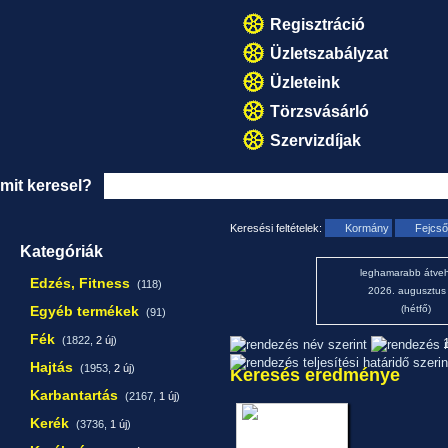
Regisztráció
Üzletszabályzat
Üzleteink
Törzsvásárló
Szervizdíjak
mit keresel?
Keresési feltételek:
Kormány
Fejcső
Kategóriák
leghamarabb átveh
Edzés, Fitness
(118)
2026. augusztus
Egyéb termékek
(hétfő)
(91)
Fék
(1822,
2 új
)
1
Hajtás
(1953,
2 új
)
Keresés eredménye
Karbantartás
(2167,
1 új
)
Kerék
(3736,
1 új
)