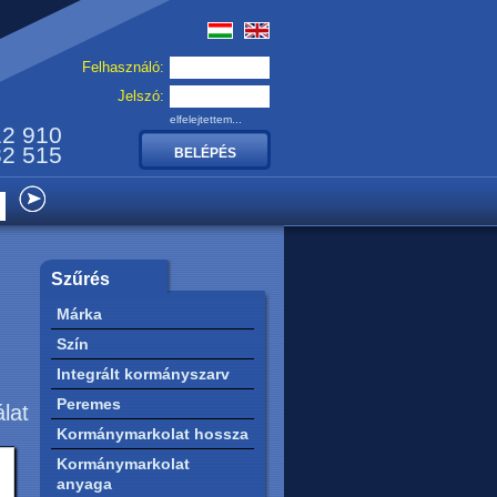
Felhasználó:
Jelszó:
elfelejtettem...
12 910
32 515
Szűrés
Márka
Szín
Integrált kormányszarv
Peremes
álat
Kormánymarkolat hossza
Kormánymarkolat
anyaga