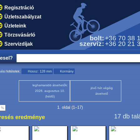
Regisztráció
Üzletszabályzat
Üzleteink
Törzsvásárló
bolt:
+36 70 38 
szerviz:
+36 20 21 
Szervizdíjak
resel?
ési feltételek:
Hossz: 128 mm
Kormány
leghamarabb átvehetők:
jövő hét végéig
2026. augusztus 10.
átvehető
(hétfő)
1. oldal (1–17)
17 db tal
resés eredménye