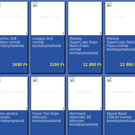
1
1
2
keFun Soft
Longus Grid
Ritchey
Ritchey
bber normál
normál
SuperLogic Ergo
SuperLogic Nan
rmánymarkolat
kormánymarkolat
Nano Foam
Foam normál
normál
kormánymarkolat
kormánymarkolat
1690 Ft
1190 Ft
12 990 Ft
12 990 
1
1
1
rce szivacs
Force The Grips
Herrmans
Spyral Basic
lincses
bilincses
Adrenalin 3D
128mm normál
rmánymarkolat
kormánymarkolat
bilincses
kormánymarkolat
kormánymarkolat