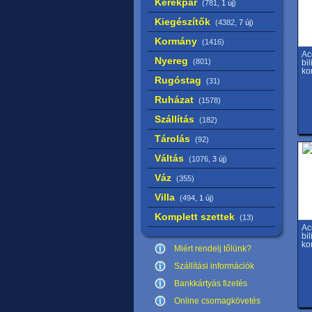
Kerékpár
(781,
1 új
)
Kiegészítők
(4382,
7 új
)
Kormány
(1416)
Ac
Nyereg
(801)
bi
ko
Rugóstag
(31)
Ruházat
(1578)
Szállítás
(182)
Tárolás
(92)
Váltás
(1076,
3 új
)
Váz
(355)
Villa
(494,
1 új
)
Komplett szettek
(13)
Ac
bi
ko
Miért rendelj tőlünk?
Szállítási információk
Bankkártyás fizetés
Online csomagkövetés