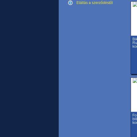
Elállás a szerződéstől
Bi
Ru
ko
Fo
bi
ko