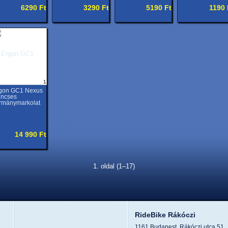
6290 Ft
3290 Ft
5190 Ft
1190 
1
gon GC1 Nexus
lincses
rmánymarkolat
14 990 Ft
1. oldal (1–17)
RideBike Rákóczi
1161 Budapest, Rákóczi utca 51.