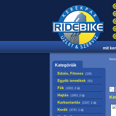
mit ke
Keres
Kategóriák
Edzés, Fitness
(118)
Egyéb termékek
(91)
Fék
(1822,
2 új
)
Hajtás
(1953,
2 új
)
Ke
Karbantartás
(2167,
1 új
)
Kerék
(3737,
1 új
)