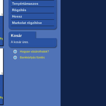
Tenyértámaszos
Rögzítés
1
Hossz
Markolat rögzítése
Kosár
Ft
A kosár üres.
Hogyan vásárolhatok?
Bankkártyás fizetés
1
Ft