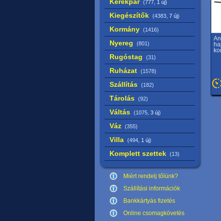
Kerékpár
(777,
1 új
)
Kiegészítők
(4383,
7 új
)
Kormány
(1416)
An
Nyereg
(801)
ha
ko
Rugóstag
(31)
Ruházat
(1578)
Szállítás
(182)
Tárolás
(92)
Váltás
(1075,
3 új
)
Váz
(355)
Villa
(494,
1 új
)
Komplett szettek
(13)
Miért rendelj tőlünk?
Szállítási információk
Bankkártyás fizetés
Online csomagkövetés