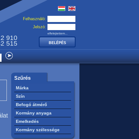
Felhasználó:
Jelszó:
elfelejtettem...
12 910
32 515
Szűrés
Márka
Szín
Befogó átmérő
Kormány anyaga
álat
Emelkedés
Kormány szélessége