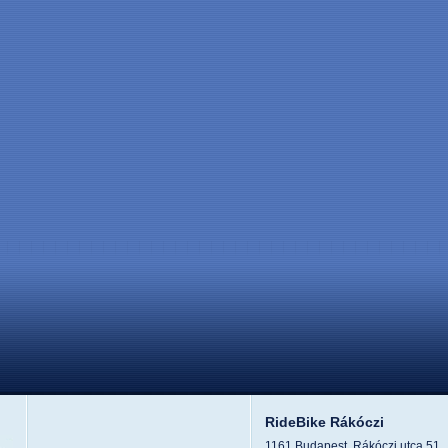
RideBike Rákóczi
1161 Budapest, Rákóczi utca 51.