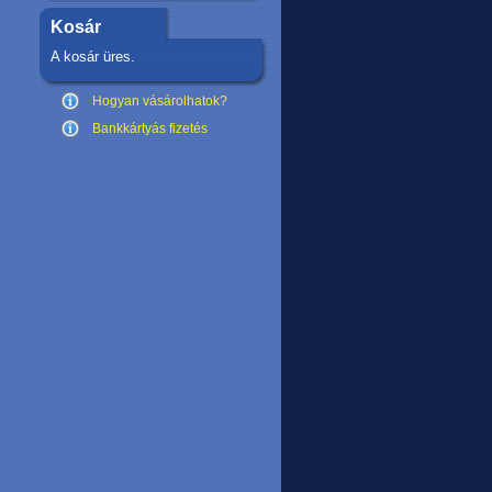
Kosár
A kosár üres.
Hogyan vásárolhatok?
Bankkártyás fizetés