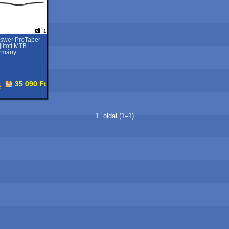
1
swer ProTaper
jlított MTB
rmány
35 090 Ft
1. oldal (1–1)