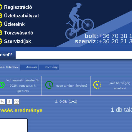
Regisztráció
Üzletszabályzat
Üzleteink
Törzsvásárló
bolt:
+36 70 38 
szerviz:
+36 20 21 
Szervizdíjak
resel?
ési feltételek:
Answer
Kormány
leghamarabb átvehetők:
jövő hét végéig
2026. augusztus 7.
ezen a héten átvehető
átvehető
(péntek)
1. oldal (1–1)
1 db tal
resés eredménye