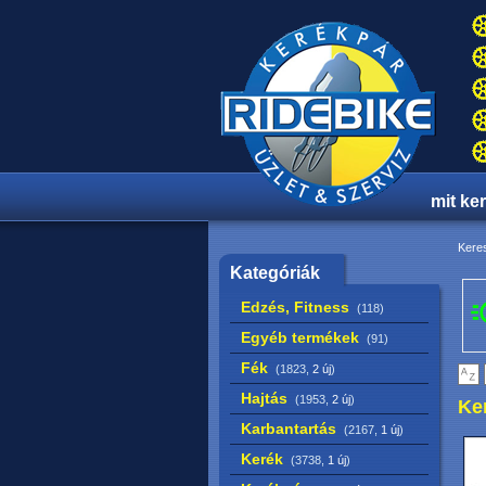
mit ke
Keres
Kategóriák
Edzés, Fitness
(118)
Egyéb termékek
(91)
Fék
(1823,
2 új
)
Hajtás
(1953,
2 új
)
Ke
Karbantartás
(2167,
1 új
)
Kerék
(3738,
1 új
)