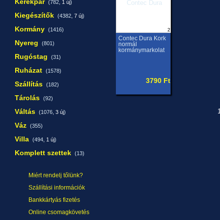
Kerékpár
(782,
1 új
)
Kiegészítők
(4382,
7 új
)
Kormány
(1416)
2
Contec Dura Kork
Nyereg
(801)
normál
kormánymarkolat
Rugóstag
(31)
Ruházat
(1578)
3790 Ft
Szállítás
(182)
Tárolás
(92)
Váltás
1
(1076,
3 új
)
Váz
(355)
Villa
(494,
1 új
)
Komplett szettek
(13)
Miért rendelj tőlünk?
Szállítási információk
Bankkártyás fizetés
Online csomagkövetés