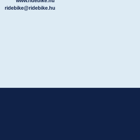
www.ridebike.hu
ridebike@ridebike.hu