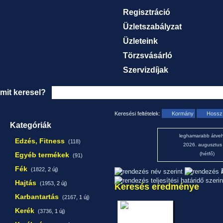
Regisztráció
Üzletszabályzat
Üzleteink
Törzsvásárló
Szervizdíjak
mit keresel?
Keresési feltételek:
Kormány
Hossz
Kategóriák
leghamarabb átveh
Edzés, Fitness
(118)
2026. augusztus
Egyéb termékek
(hétfő)
(91)
Fék
(1822,
2 új
)
1
Hajtás
(1953,
2 új
)
Keresés eredménye
Karbantartás
(2167,
1 új
)
Kerék
(3736,
1 új
)