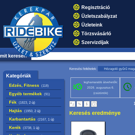
Regisztráció
Üzletszabályzat
Üzleteink
Törzsvásárló
Szervizdíjak
mit keresel?
Keresési feltételek:
Hézagoló gyűrű mag
Kategóriák
leghamarabb átvehetők:
Edzés, Fitness
(118)
2026. augusztus 6.
Egyéb termékek
(csütörtök)
(91)
Fék
(1823,
2 új
)
1
Hajtás
(1950,
2 új
)
Keresés eredménye
Karbantartás
(2167,
1 új
)
Kerék
(3738,
1 új
)