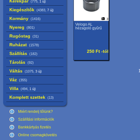
Kerékpár
(775,
1 új
)
Kiegészítők
(4383,
7 új
)
Kormány
(1416)
3
Velogo AL
Nyereg
(801)
hézagoló gyűrű
Rugóstag
(31)
Ruházat
(1578)
250 Ft -tól
Szállítás
(182)
Tárolás
(92)
Váltás
1
(1075,
3 új
)
Váz
(355)
Villa
(494,
1 új
)
Komplett szettek
(13)
Miért rendelj tőlünk?
Szállítási információk
Bankkártyás fizetés
Online csomagkövetés