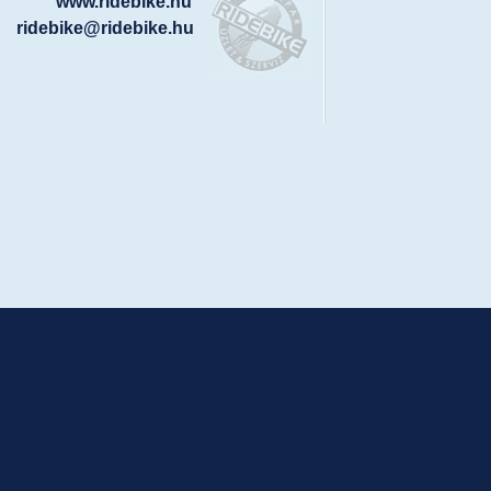
www.ridebike.hu
ridebike@ridebike.hu