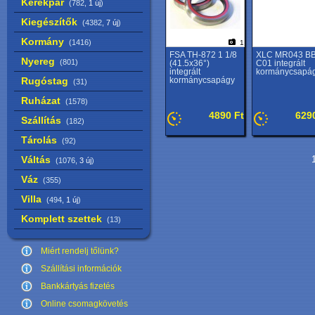
Kerékpár
(782,
1 új
)
Kiegészítők
(4382,
7 új
)
Kormány
(1416)
1
FSA TH-872 1 1/8
XLC MR043 BB
Nyereg
(801)
(41.5x36°)
C01 integrált
integrált
kormánycsapá
Rugóstag
kormánycsapágy
(31)
Ruházat
(1578)
4890 Ft
629
Szállítás
(182)
Tárolás
(92)
Váltás
1
(1076,
3 új
)
Váz
(355)
Villa
(494,
1 új
)
Komplett szettek
(13)
Miért rendelj tőlünk?
Szállítási információk
Bankkártyás fizetés
Online csomagkövetés