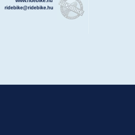
www.ridebike.hu
ridebike@ridebike.hu