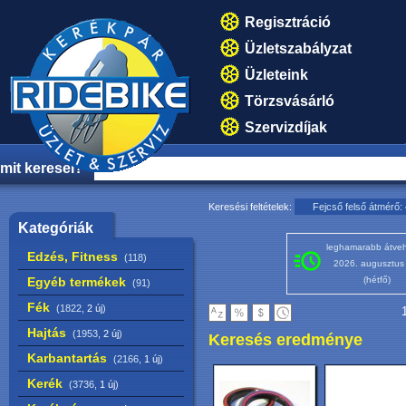
Regisztráció
Üzletszabályzat
Üzleteink
Törzsvásárló
Szervizdíjak
mit keresel?
Keresési feltételek:
Fejcső felső átmérő:
Kategóriák
leghamarabb átveh
Edzés, Fitness
(118)
2026. augusztus
Egyéb termékek
(hétfő)
(91)
Fék
(1822,
2 új
)
1
Hajtás
(1953,
2 új
)
Keresés eredménye
Karbantartás
(2166,
1 új
)
Kerék
(3736,
1 új
)