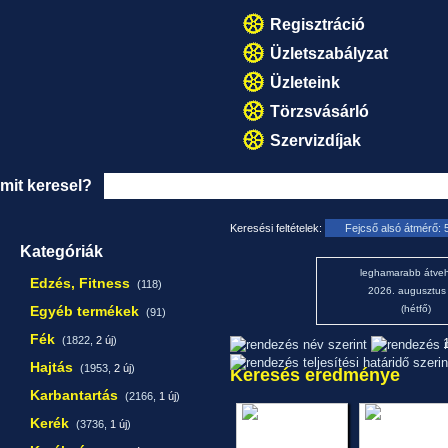
Regisztráció
Üzletszabályzat
Üzleteink
Törzsvásárló
Szervizdíjak
mit keresel?
Keresési feltételek:
Fejcső alsó átmérő: 
Kategóriák
leghamarabb átveh
Edzés, Fitness
(118)
2026. augusztus
Egyéb termékek
(hétfő)
(91)
Fék
(1822,
2 új
)
1
Hajtás
(1953,
2 új
)
Keresés eredménye
Karbantartás
(2166,
1 új
)
Kerék
(3736,
1 új
)