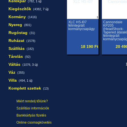
Kerékpár
(782,
1 új
)
Kiegészítők
(4382,
7 új
)
Kormány
(1416)
1
XLC HS-I07
Cannondale
Nyereg
(801)
félintegrált
KP205
kormánycsapágy
(HeadShock-
Rugóstag
Tapered átalakí
(31)
félintegrált
kormánycsapá
Ruházat
(1578)
18 190 Ft
20 49
Szállítás
(182)
Tárolás
(92)
Váltás
1
(1076,
3 új
)
Váz
(355)
Villa
(494,
1 új
)
Komplett szettek
(13)
Miért rendelj tőlünk?
Szállítási információk
Bankkártyás fizetés
Online csomagkövetés