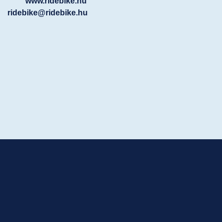
www.ridebike.hu
ridebike@ridebike.hu